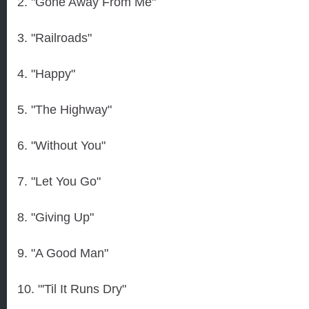
2. "Gone Away From Me"
3. "Railroads"
4. "Happy"
5. "The Highway"
6. "Without You"
7. "Let You Go"
8. "Giving Up"
9. "A Good Man"
10. "'Til It Runs Dry"