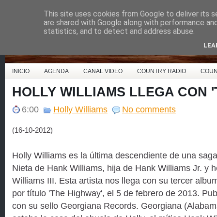
This site uses cookies from Google to deliver its s
Country Music España
are shared with Google along with performance and 
statistics, and to detect and address abuse.
LEA
INICIO
AGENDA
CANAL VIDEO
COUNTRY RADIO
COUN
HOLLY WILLIAMS LLEGA CON '
6:00
Holly Williams
No comments
(16-10-2012)
Holly Williams es la última descendiente de una saga 
Nieta de Hank Williams, hija de Hank Williams Jr. y
Williams III. Esta artista nos llega con su tercer albu
por título 'The Highway', el 5 de febrero de 2013. Pu
con su sello Georgiana Records. Georgiana (Alabam