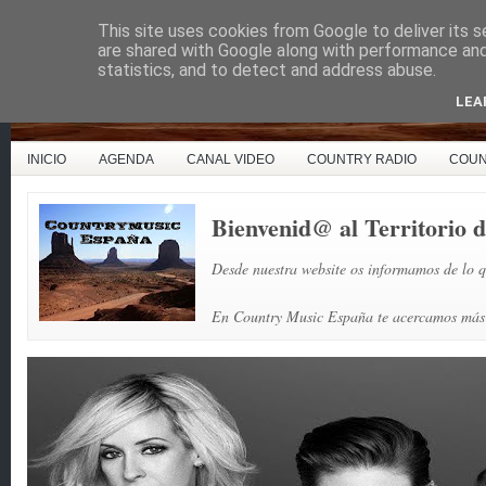
This site uses cookies from Google to deliver its s
Country Music España
are shared with Google along with performance and 
statistics, and to detect and address abuse.
LEA
INICIO
AGENDA
CANAL VIDEO
COUNTRY RADIO
COUN
Bienvenid@ al Territorio
Desde nuestra website os informamos de lo q
En Country Music España te acercamos más l