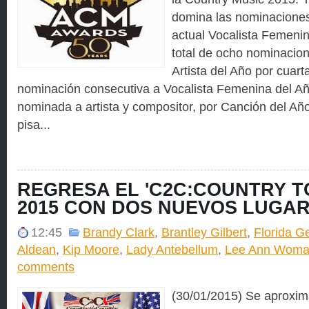
domina las nominaciones
actual Vocalista Femenin
total de ocho nominacion
Artista del Año por cuar
nominación consecutiva a Vocalista Femenina del A
nominada a artista y compositor, por Canción del Año
pisa...
REGRESA EL 'C2C:COUNTRY T
2015 CON DOS NUEVOS LUGA
12:45
Brandy Clark
,
Brantley Gilbert
,
Florida G
Aldean
,
Kip Moore
,
Lady Antebellum
,
Lee Ann Woma
comments
(30/01/2015) Se aproxima