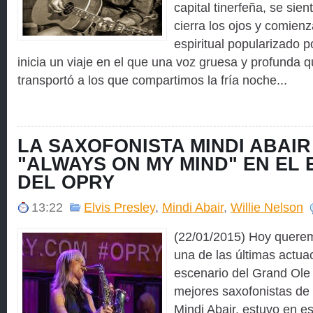
capital tinerfeña, se sien
cierra los ojos y comienz
espiritual popularizado 
inicia un viaje en el que una voz gruesa y profunda q
transportó a los que compartimos la fría noche...
LA SAXOFONISTA MINDI ABAIR
"ALWAYS ON MY MIND" EN EL
DEL OPRY
13:22
Elvis Presley
,
Mindi Abair
,
Willie Nelson
(22/01/2015) Hoy querem
una de las últimas actua
escenario del Grand Ole
mejores saxofonistas de
Mindi Abair, estuvo en es