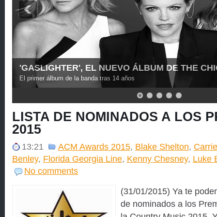
CARLY PEARCE CELEBRA EL Nº1 DE "I HOPE
NOW"
La segunda canción de la cantante que llega al primer puesto de las li
LISTA DE NOMINADOS A LOS 
2015
13:21
ACM Awards 2015
,
Blake Shelton
,
Carri
Benley
,
Florida Georgia Line
,
Kenny Chesney
,
Luke 
No comments
(31/01/2015) Ya te podem
de nominados a los Prem
la Country Music 2015. 