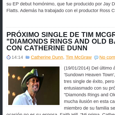
su EP debut homónimo, que fue producido por Jay 
Flatts. Además ha trabajado con el productor Ross 
PRÓXIMO SINGLE DE TIM MCG
"DIAMONDS RINGS AND OLD B
CON CATHERINE DUNN
14:14
Catherine Dunn
,
Tim McGraw
No com
(19/01/2014) Del último
'Sundown Heaven Town', 
tres single de éxito, pero
entusiasmado con su pró
"Diamonds Rings and Old
mucha ilusión en esta c
miembro de su familia se
ocasión no es su esposa, Faith Hill. "Mi prima, Cathe