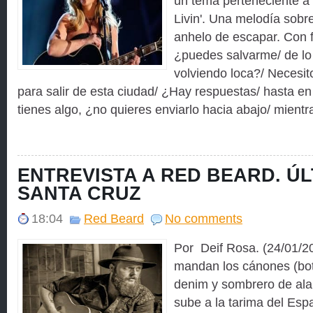
un tema perteneciente a
Livin'. Una melodía sobre 
anhelo de escapar. Con 
¿puedes salvarme/ de lo
volviendo loca?/ Necesi
para salir de esta ciudad/ ¿Hay respuestas/ hasta en 
tienes algo, ¿no quieres enviarlo hacia abajo/ mientr
ENTREVISTA A RED BEARD. ÚL
SANTA CRUZ
18:04
Red Beard
No comments
Por Deif Rosa. (24/01/2
mandan los cánones (bot
denim y sombrero de al
sube a la tarima del Esp