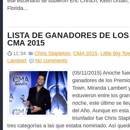
ese escenario se subieron Eric Chruch, Keith Urban, 
Florida...
LISTA DE GANADORES DE LOS
CMA 2015
11:34
Chris Stapleton
,
CMA 2015
,
Little Big To
Lambert
No comments
(05/11/2015) Anoche fue
ganadores de los Premio
Town, Miranda Lambert 
estuvieron entre los gra
noche, este último se lle
del Año. Aunque en esta 
triunfador fue Chris Stap
tres categorías a las que estaba nominado. Así quedó