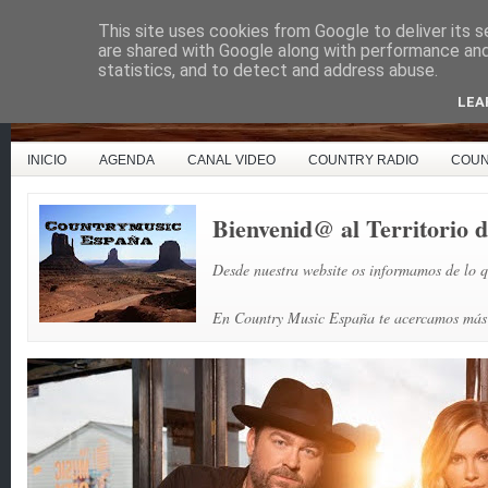
This site uses cookies from Google to deliver its s
Country Music España
are shared with Google along with performance and 
statistics, and to detect and address abuse.
LEA
INICIO
AGENDA
CANAL VIDEO
COUNTRY RADIO
COUN
Bienvenid@ al Territorio
Desde nuestra website os informamos de lo q
En Country Music España te acercamos más l