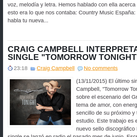
voz, melodía y letra. Hemos hablado con ella acerca
esto era lo que nos contaba: Country Music España
habla tu nueva...
CRAIG CAMPBELL INTERPRETA
SINGLE "TOMORROW TONIGHT"
23:18
Craig Campbell
No comments
(13/11/2015) El último si
Campbell, "Tomorrow Ton
sobre el escenario del 
tema de amor, con energí
sencillo de su próximo y
estudio. Este trabajo es 
nuevo sello discográfic
single se lanzó en radio el pasado mes de junio. Esc