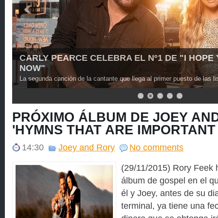
CARLY PEARCE CELEBRA EL Nº1 DE "I HOPE
NOW"
La segunda canción de la cantante que llega al primer puesto de las li
PRÓXIMO ÁLBUM DE JOEY AND
'HYMNS THAT ARE IMPORTANT 
14:30
Joey and Rory
No comments
(29/11/2015) Rory Feek 
álbum de gospel en el q
él y Joey, antes de su d
terminal, ya tiene una fe