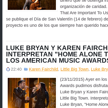
dinero que se obtenga ir
organización de caridad. 
That Are Important To Us
se publique el Día de San Valentín (14 de febrero) d
proyecto es uno de los que siempre han querido hacer
LUKE BRYAN Y KAREN FAIRCH
INTERPRETAN "HOME ALONE T
LOS AMERICAN MUSIC AWARD
22:40
Karen Fairchild
,
Little Big Town
,
Luke Br
(23/11/2015) Ayer en lo
Awards pudimos disfrutar
Luke Bryan y Karen Fair
Little Big Town. Interpre
Luke Bryan, "Home Alone