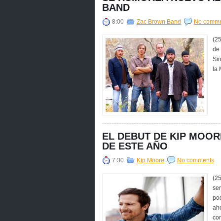
BAND
8:00
Zac Brown Band
No comme
(2
de
Sin
la
EL DEBUT DE KIP MOO
DE ESTE AÑO
7:30
Kip Moore
No comments
(25
ser
pod
ah
con