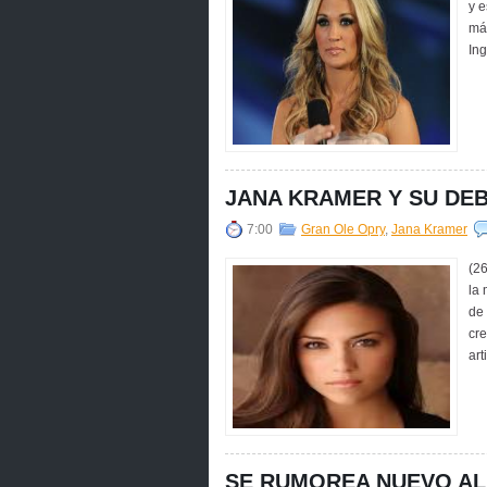
y e
más
JANA KRAMER Y SU DE
7:00
Gran Ole Opry
,
Jana Kramer
(2
la 
de 
cr
art
SE RUMOREA NUEVO AL