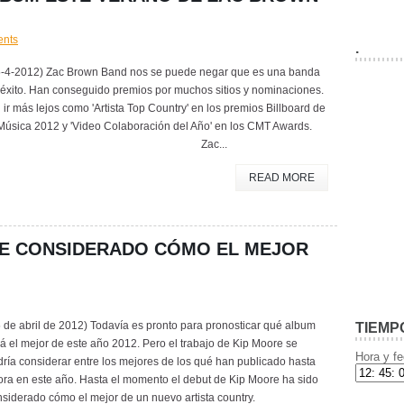
nts
.
5-4-2012) Zac Brown Band nos se puede negar que es una banda
 éxito. Han conseguido premios por muchos sitios y nominaciones.
 ir más lejos como 'Artista Top Country' en los premios Billboard de
 Música 2012 y 'Video Colaboración del Año' en los CMT Awards.
Zac...
READ MORE
RE CONSIDERADO CÓMO EL MEJOR
 de abril de 2012) Todavía es pronto para pronosticar qué album
TIEMP
á el mejor de este año 2012. Pero el trabajo de Kip Moore se
Hora y fe
ría considerar entre los mejores de los qué han publicado hasta
ora en este año. Hasta el momento el debut de Kip Moore ha sido
siderado cómo el mejor de un nuevo artista country.