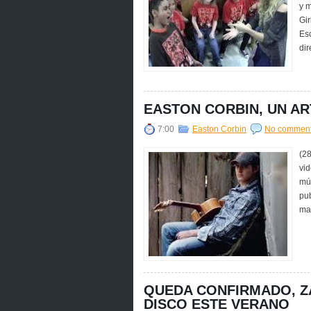
y m
Gir
Esc
d
EASTON CORBIN, UN AR
7:00
Easton Corbin
No commen
(2
vid
mú
pu
man
QUEDA CONFIRMADO, Z
DISCO ESTE VERANO