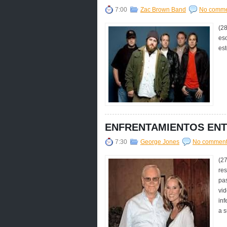
7:00
Zac Brown Band
No comme
(28
es
est
ENFRENTAMIENTOS ENT
7:30
George Jones
No commen
(2
res
pas
vid
inf
a s