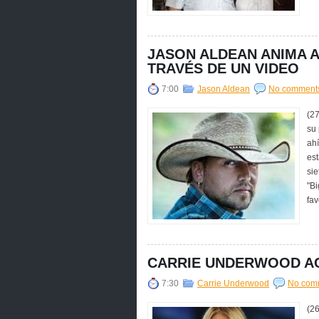
JASON ALDEAN ANIMA 
TRAVÉS DE UN VIDEO
7:00
Jason Aldean
No comment
(27
su 
ah
est
sie
"Bi
fav
CARRIE UNDERWOOD AC
7:30
Carrie Underwood
No com
(2