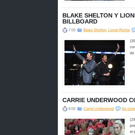
BLAKE SHELTON Y LION
BILLBOARD
7:00
Blake Shelton
,
Lionel Richie
(30
con
de 
CARRIE UNDERWOOD CO
9:00
Carrie Underwood
No com
(2
pr
el 