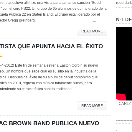
recordarl
ientras estuvo allí hizo una visita para cantar su canción "Good
l" con el coro PS22. Un grupo de 65 alumnos de quinto grado de la
uela Pública 22 en Staten Island. El grupo está liderado por el
Nº1 D
irector Gregg Breinberg. ...
READ MORE
TISTA QUE APUNTA HACIA EL ÉXITO
ts
8-4-2012) Este fin de semana estrena Easton Corbin su nuevo
eo. Un hombre que sabe cual es su sitio en la industria de la
sica. Después del éxito de su album de debut homónimo que
blicó en 2010, regresa con música totalmente nueva, pero
teniendo su característico sonido tradicional.
...
CARLY
READ MORE
----------
AC BROWN BAND PUBLICA NUEVO
.