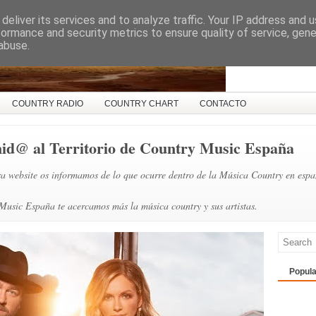
deliver its services and to analyze traffic. Your IP address and 
ña
formance and security metrics to ensure quality of service, gen
abuse.
COUNTRY RADIO
COUNTRY CHART
CONTACTO
nid@ al Territorio de Country Music España
a website os informamos de lo que ocurre dentro de la Música Country en espa
usic España te acercamos más la música country y sus artistas.
Popula