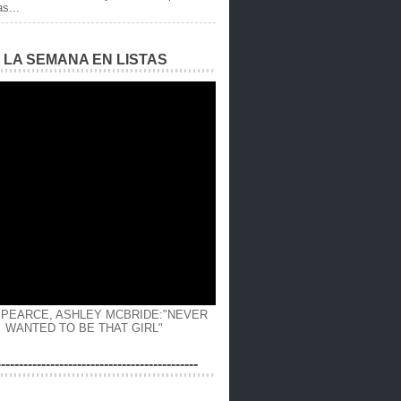
as...
E LA SEMANA EN LISTAS
 PEARCE, ASHLEY MCBRIDE:"NEVER
WANTED TO BE THAT GIRL"
---------------------------------------------