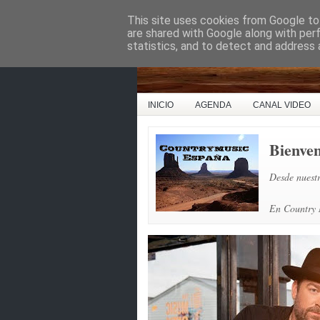
This site uses cookies from Google to 
Country Music Espa
are shared with Google along with per
statistics, and to detect and address 
INICIO
AGENDA
CANAL VIDEO
Bienve
Desde nuestr
En Country M