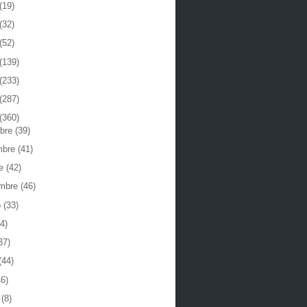
(19)
(32)
(52)
(139)
(233)
(287)
(360)
mbre
(39)
mbre
(41)
re
(42)
embre
(46)
o
(33)
4)
37)
(44)
46)
o
(8)