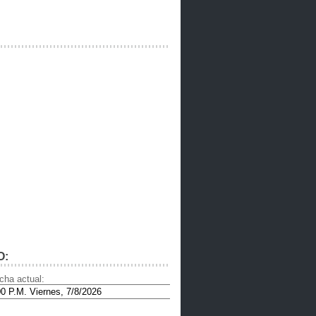
O:
cha actual: