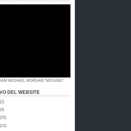
LIAM MICHAEL MORGAN:"MISSING"
VO DEL WEBSITE
(2)
(4)
(33)
(23)