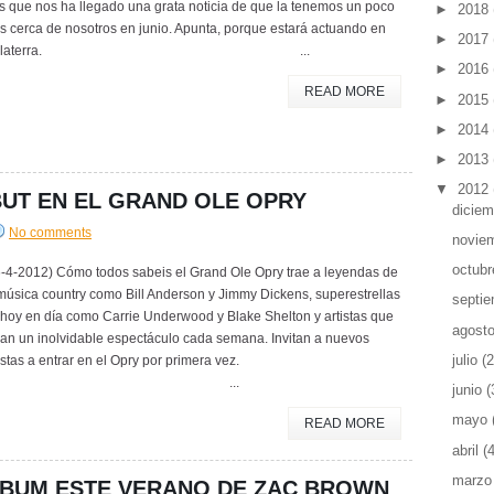
s que nos ha llegado una grata noticia de que la tenemos un poco
►
2018
 cerca de nosotros en junio. Apunta, porque estará actuando en
►
2017
Inglaterra. ...
►
2016
READ MORE
►
2015
►
2014
►
2013
▼
2012
BUT EN EL GRAND OLE OPRY
dicie
No comments
novie
octub
6-4-2012) Cómo todos sabeis el Grand Ole Opry trae a leyendas de
música country como Bill Anderson y Jimmy Dickens, superestrellas
septi
hoy en día como Carrie Underwood y Blake Shelton y artistas que
agost
ean un inolvidable espectáculo cada semana. Invitan a nuevos
julio
(2
istas a entrar en el Opry por primera vez.
...
junio
(
mayo
READ MORE
abril
(
marz
BUM ESTE VERANO DE ZAC BROWN