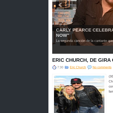
CARLY PEARCE CELEBRA 
NOW"
La segunda canción de la cantante que l
3
4
5
ERIC CHURCH, DE GIRA 
7:30
Eric Church
No comments
(3
Chu
com
f