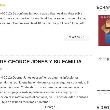
nts
ÉCHAN
-4-2012) Se confirma la noticia que dábamos días atrás sobre
os rumores de que Zac Brown Band iban a sacar un nuevo trabajo
e verano. Concretamente el 10 de julio, se publicará 'Uncaged'.
...
READ MORE
No te p
RE GEORGE JONES Y SU FAMILIA
ts
7-4-2012) George Jones está sufriendo algunas infecciones
piratorias, por lo que ha tenido que cancelar algunos conciertos. El
ado miércoles, 25 de abril, nos sorprendía con un mensaje de
----------
eo en su página web. Agradecia a sus fans el apoyo por su
ección respiratoria. Pero el cantante, de 80 años de edad, acusaba
.
u hija de difundir mentiras en internet.
George...
VIDEO