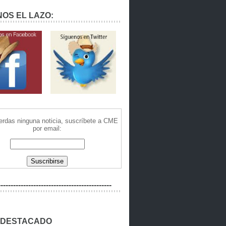
OS EL LAZO:
ierdas ninguna noticia, suscríbete a CME
por email:
---------------------------------------------
 DESTACADO