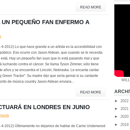
READ MORE
A UN PEQUEÑO FAN ENFERMO A
s
-4-2012) Lo que hace grande a un artista es la accesibilidad con
público. Eso ocurre con Jason Aldean, que cuando se le necesita
í está. Hay un pequeño fan suyo que lo está pasando mal y que
á luchando contra el cáncer. Se llama Tyson Zimmer, sólo tiene
te años y se encuentra el Lincoln, Nebraska. Le encanta cantar
g Green Tractor". Su madre dijo que sería genial si su cantante
WIL
orito de música country Jason Aldean enviara...
ARCHI
READ MORE
►
2022
TUARÁ EN LONDRES EN JUNIO
►
2021
ments
►
2020
►
2019
6-4-2012) Últimamente no dejamos de hablar de Carrie Underwood