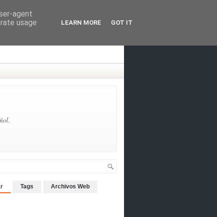
user-agent
erate usage
LEARN MORE
GOT IT
ñol.
r
Tags
Archivos Web