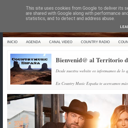
This site uses cookies from Google to deliver its s
Country Music España
are shared with Google along with performance and 
statistics, and to detect and address abuse.
LEA
INICIO
AGENDA
CANAL VIDEO
COUNTRY RADIO
COUN
Bienvenid@ al Territorio
Desde nuestra website os informamos de lo q
En Country Music España te acercamos más l