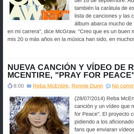
del 16 de septiembre. A
también la carátula de e
lista de canciones y las 
álbum abarca mucho de 
en mi carrera", dice McGraw. "Creo que es un buen 
mis 20 o más años en la música han sido, en muchos 
NUEVA CANCIÓN Y VÍDEO DE 
MCENTIRE, "PRAY FOR PEACE
8:00
Reba McEntire
,
Ronnie Dunn
No comm
(28/07/2014) Reba McEnt
canción y un vídeo que n
for Peace". El proyecto
pidiendo a los aficionado
fans que enviaran vídeo