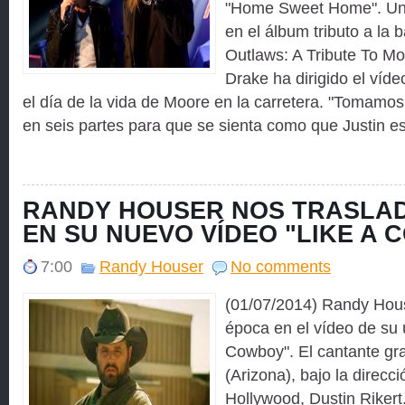
"Home Sweet Home". Un
en el álbum tributo a la 
Outlaws: A Tribute To Mo
Drake ha dirigido el víd
el día de la vida de Moore en la carretera. "Tomamos 
en seis partes para que se sienta como que Justin está
RANDY HOUSER NOS TRASLAD
EN SU NUEVO VÍDEO "LIKE A
7:00
Randy Houser
No comments
(01/07/2014) Randy Hous
época en el vídeo de su ú
Cowboy". El cantante gr
(Arizona), bajo la direcci
Hollywood, Dustin Rikert.