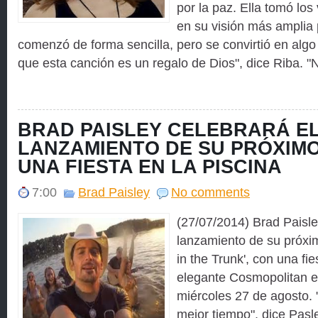
por la paz. Ella tomó los
en su visión más amplia 
comenzó de forma sencilla, pero se convirtió en alg
que esta canción es un regalo de Dios", dice Riba. "
BRAD PAISLEY CELEBRARÁ E
LANZAMIENTO DE SU PRÓXIM
UNA FIESTA EN LA PISCINA
7:00
Brad Paisley
No comments
(27/07/2014) Brad Paisle
lanzamiento de su próx
in the Trunk', con una fie
elegante Cosmopolitan e
miércoles 27 de agosto. 
mejor tiempo", dice Pasl