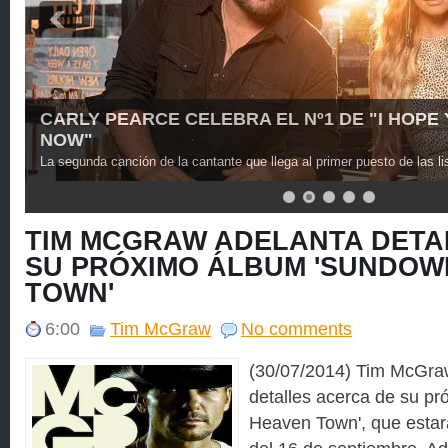
 PEARCE CELEBRA EL Nº1 DE "I HOPE YOU'RE H
 canción de la cantante que llega al primer puesto de las listas.
TIM MCGRAW ADELANTA DETA
SU PRÓXIMO ÁLBUM 'SUNDOW
TOWN'
6:00
Tim McGraw
No comments
(30/07/2014) Tim McGra
detalles acerca de su p
Heaven Town', que estará