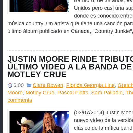
Bamford, de 38 años, es
Unidos pero casi una su
donde es conocido entre 
música country. Un artista que tiene una canción pa
último álbum publicado en Canadá, "Country Junkie",
JUSTIN MOORE RINDE TRIBUT
ÚLTIMO VÍDEO A LA BANDA D
MOTLEY CRUE
6:00
Clare Bowen
,
Florida Georgia Line
,
Gretc
Moore
,
Motley Crue
,
Rascal Flatts
,
Sam Palladio
,
Th
comments
(03/07/2014) Justin Moo
nuevo vídeo de la versió
clásico de la mítica ban