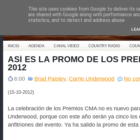
This site uses cookies from Google to deliver its s
Country Music España
are shared with Google along with performance and 
statistics, and to detect and address abuse.
LEA
INICIO
AGENDA
CANAL VIDEO
COUNTRY RADIO
COUN
ASÍ ES LA PROMO DE LOS PR
2012
6:00
Brad Paisley
,
Carrie Underwood
No co
(15-10-2012)
La celebración de los Premios CMA no es nuevo para
Underwood, porque con este año serán ya cinco los 
anfitriones del evento. Ya ha salido la promo de esta 