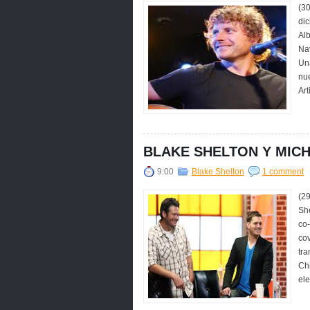
(30
dic
Alb
Na
Una
nue
Art
BLAKE SHELTON Y MICH
9:00
Blake Shelton
1 comment
(2
She
co-
cov
tra
Chr
ele