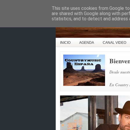
This site uses cookies from Google to 
Country Music Espa
are shared with Google along with per
statistics, and to detect and address 
INICIO
AGENDA
CANAL VIDEO
Bienve
Desde nuestr
En Country M