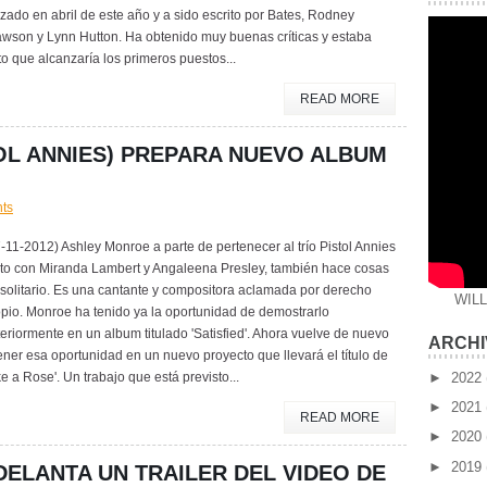
zado en abril de este año y a sido escrito por Bates, Rodney
awson y Lynn Hutton. Ha obtenido muy buenas críticas y estaba
to que alcanzaría los primeros puestos...
READ MORE
OL ANNIES) PREPARA NUEVO ALBUM
ts
-11-2012) Ashley Monroe a parte de pertenecer al trío Pistol Annies
nto con Miranda Lambert y Angaleena Presley, también hace cosas
solitario. Es una cantante y compositora aclamada por derecho
WIL
pio. Monroe ha tenido ya la oportunidad de demostrarlo
eriormente en un album titulado 'Satisfied'. Ahora vuelve de nuevo
ARCHI
ener esa oportunidad en un nuevo proyecto que llevará el título de
►
2022
ke a Rose'. Un trabajo que está previsto...
►
2021
READ MORE
►
2020
►
2019
ELANTA UN TRAILER DEL VIDEO DE