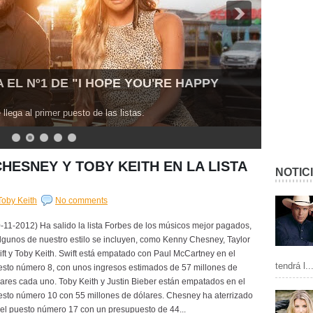
EL Nº1 DE "I HOPE YOU'RE HAPPY
lega al primer puesto de las listas.
HESNEY Y TOBY KEITH EN LA LISTA
NOTIC
Toby Keith
No comments
-11-2012) Ha salido la lista Forbes de los músicos mejor pagados,
lgunos de nuestro estilo se incluyen, como Kenny Chesney, Taylor
ft y Toby Keith. Swift está empatado con Paul McCartney en el
tendrá l..
esto número 8, con unos ingresos estimados de 57 millones de
ares cada uno. Toby Keith y Justin Bieber están empatados en el
esto número 10 con 55 millones de dólares. Chesney ha aterrizado
el puesto número 17 con un presupuesto de 44...