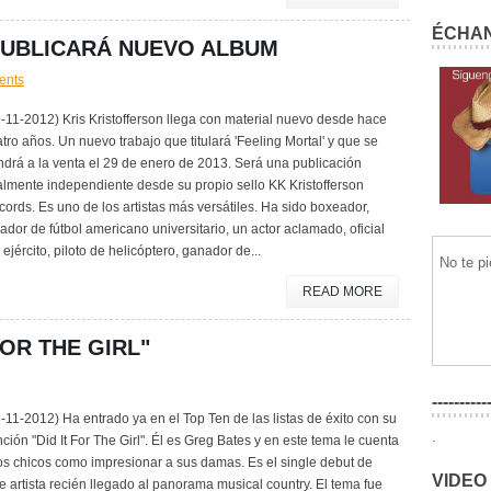
ÉCHAN
PUBLICARÁ NUEVO ALBUM
ents
-11-2012) Kris Kristofferson llega con material nuevo desde hace
tro años. Un nuevo trabajo que titulará 'Feeling Mortal' y que se
drá a la venta el 29 de enero de 2013. Será una publicación
almente independiente desde su propio sello KK Kristofferson
ords. Es uno de los artistas más versátiles. Ha sido boxeador,
ador de fútbol americano universitario, un actor aclamado, oficial
 ejército, piloto de helicóptero, ganador de...
No te p
READ MORE
FOR THE GIRL"
----------
-11-2012) Ha entrado ya en el Top Ten de las listas de éxito con su
.
ción "Did It For The Girl". Él es Greg Bates y en este tema le cuenta
os chicos como impresionar a sus damas. Es el single debut de
VIDEO
e artista recién llegado al panorama musical country. El tema fue