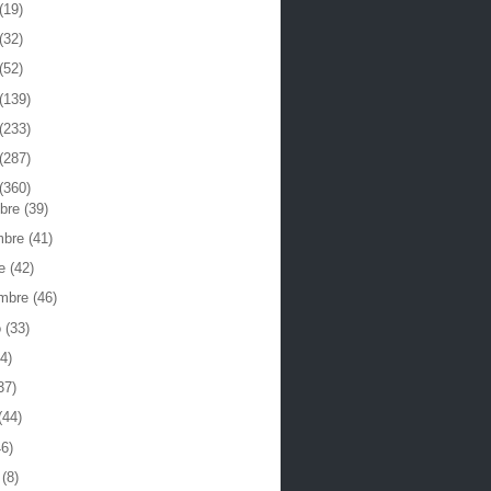
(19)
(32)
(52)
(139)
(233)
(287)
(360)
mbre
(39)
mbre
(41)
re
(42)
embre
(46)
o
(33)
4)
37)
(44)
46)
o
(8)