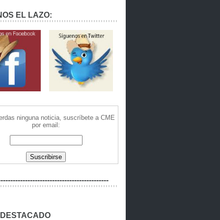
OS EL LAZO:
ierdas ninguna noticia, suscríbete a CME
por email:
---------------------------------------------
 DESTACADO