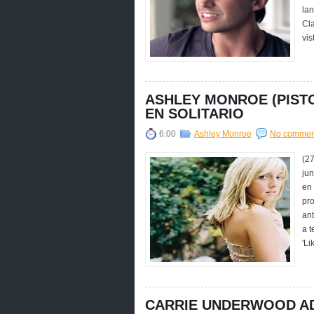
lan
Cl
vis
ASHLEY MONROE (PIST
EN SOLITARIO
6:00
Ashley Monroe
No commen
(27
ju
en 
pro
ant
a t
'Li
CARRIE UNDERWOOD AD