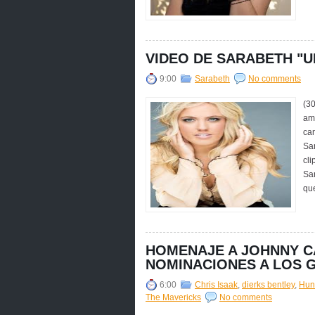
VIDEO DE SARABETH "U
9:00
Sarabeth
No comments
(3
amb
can
Sar
cli
Sa
que
HOMENAJE A JOHNNY C
NOMINACIONES A LOS
6:00
Chris Isaak
,
dierks bentley
,
Hun
The Mavericks
No comments