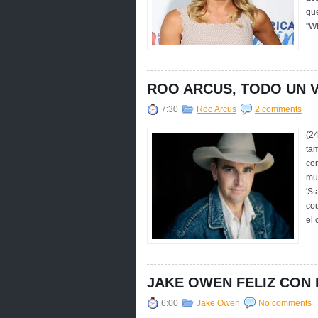
que
"W
ROO ARCUS, TODO UN 
7:30
Roo Arcus
2 comments
(24
tam
co
mu
'St
cou
el 
JAKE OWEN FELIZ CON 
6:00
Jake Owen
No comments