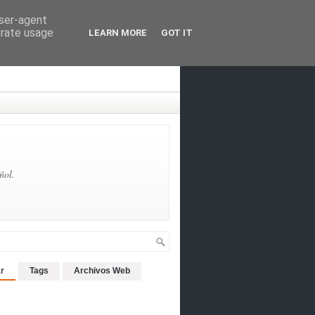
user-agent
erate usage
LEARN MORE
GOT IT
ñol.
r
Tags
Archivos Web