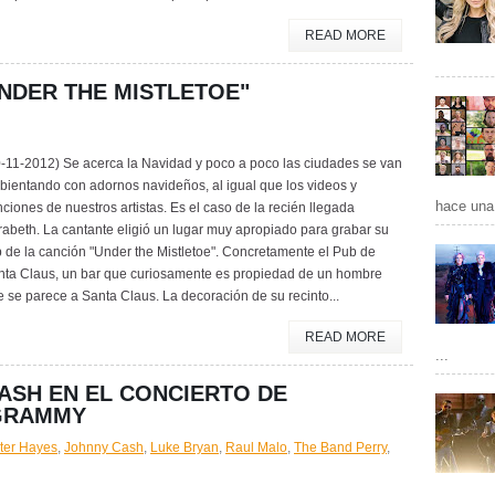
READ MORE
NDER THE MISTLETOE"
0-11-2012) Se acerca la Navidad y poco a poco las ciudades se van
ientando con adornos navideños, al igual que los videos y
hace una 
ciones de nuestros artistas. Es el caso de la recién llegada
abeth. La cantante eligió un lugar muy apropiado para grabar su
p de la canción "Under the Mistletoe". Concretamente el Pub de
nta Claus, un bar que curiosamente es propiedad de un hombre
 se parece a Santa Claus. La decoración de su recinto...
READ MORE
...
ASH EN EL CONCIERTO DE
 GRAMMY
ter Hayes
,
Johnny Cash
,
Luke Bryan
,
Raul Malo
,
The Band Perry
,