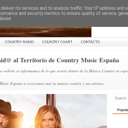
deliver its services and to analyze traffic. Your IP address and 
ña
formance and security metrics to ensure quality of service, gen
abuse.
COUNTRY RADIO
COUNTRY CHART
CONTACTO
nid@ al Territorio de Country Music España
a website os informamos de lo que ocurre dentro de la Música Country en espa
usic España te acercamos más la música country y sus artistas.
Popula