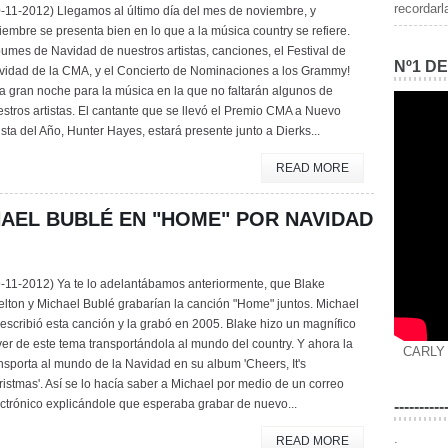
recordarl
-11-2012) Llegamos al último día del mes de noviembre, y
iembre se presenta bien en lo que a la música country se refiere.
umes de Navidad de nuestros artistas, canciones, el Festival de
Nº1 D
vidad de la CMA, y el Concierto de Nominaciones a los Grammy!
 gran noche para la música en la que no faltarán algunos de
stros artistas. El cantante que se llevó el Premio CMA a Nuevo
ista del Año, Hunter Hayes, estará presente junto a Dierks...
READ MORE
AEL BUBLÉ EN "HOME" POR NAVIDAD
9-11-2012) Ya te lo adelantábamos anteriormente, que Blake
lton y Michael Bublé grabarían la canción "Home" juntos. Michael
escribió esta canción y la grabó en 2005. Blake hizo un magnífico
er de este tema transportándola al mundo del country. Y ahora la
CARLY
nsporta al mundo de la Navidad en su album 'Cheers, It's
istmas'. Así se lo hacía saber a Michael por medio de un correo
ctrónico explicándole que esperaba grabar de nuevo...
----------
.
READ MORE