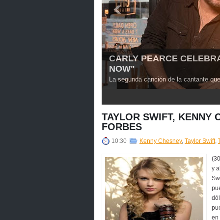
CARLY PEARCE CELEBRA 
NOW"
La segunda canción de la cantante que l
3
4
5
TAYLOR SWIFT, KENNY C
FORBES
10:30
Kenny Chesney
,
Taylor Swift
,
(30
y a
Swi
pu
dól
pu
en 