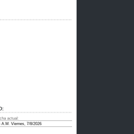
O:
cha actual: