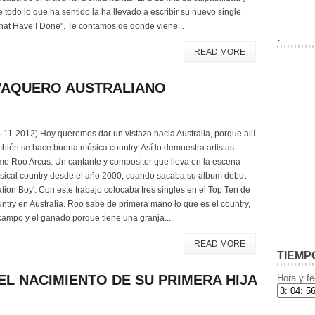
 todo lo que ha sentido la ha llevado a escribir su nuevo single
hat Have I Done". Te contamos de donde viene...
.
READ MORE
VAQUERO AUSTRALIANO
-11-2012) Hoy queremos dar un vistazo hacia Australia, porque allí
bién se hace buena música country. Así lo demuestra artistas
mo Roo Arcus. Un cantante y compositor que lleva en la escena
sical country desde el año 2000, cuando sacaba su album debut
ation Boy'. Con este trabajo colocaba tres singles en el Top Ten de
ntry en Australia. Roo sabe de primera mano lo que es el country,
campo y el ganado porque tiene una granja...
READ MORE
TIEMP
EL NACIMIENTO DE SU PRIMERA HIJA
Hora y fe