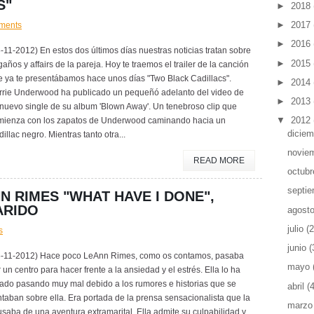
S"
►
2018
►
2017
ments
►
2016
-11-2012) En estos dos últimos días nuestras noticias tratan sobre
►
2015
años y affairs de la pareja. Hoy te traemos el trailer de la canción
e ya te presentábamos hace unos días "Two Black Cadillacs".
►
2014
rrie Underwood ha publicado un pequeñó adelanto del video de
►
2013
nuevo single de su album 'Blown Away'. Un tenebroso clip que
▼
2012
mienza con los zapatos de Underwood caminando hacia un
dicie
illac negro. Mientras tanto otra...
novie
READ MORE
octub
septi
N RIMES "WHAT HAVE I DONE",
ARIDO
agost
julio
(2
s
junio
(
5-11-2012) Hace poco LeAnn Rimes, como os contamos, pasaba
mayo
 un centro para hacer frente a la ansiedad y el estrés. Ella lo ha
tado pasando muy mal debido a los rumores e historias que se
abril
(
taban sobre ella. Era portada de la prensa sensacionalista que la
marz
saba de una aventura extramarital. Ella admite su culpabilidad y