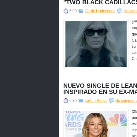
"TWO BLACK CADILLAC
6:00
Carrie Underwood
No com
(25
eng
qu
Ca
su 
co
Cad
NUEVO SINGLE DE LEAN
INSPIRADO EN SU EX-M
6:30
LeAnn Rimes
No comment
(2
por
es
con
acu