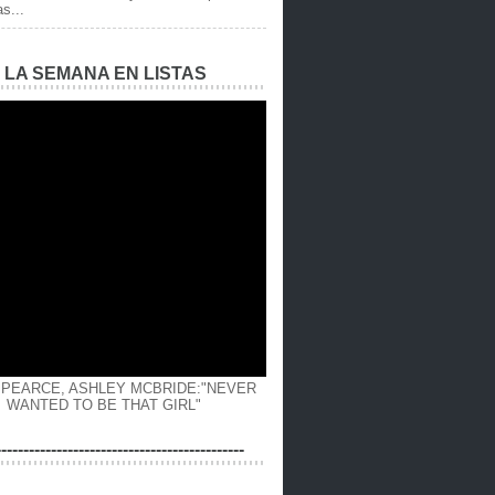
as...
E LA SEMANA EN LISTAS
 PEARCE, ASHLEY MCBRIDE:"NEVER
WANTED TO BE THAT GIRL"
---------------------------------------------