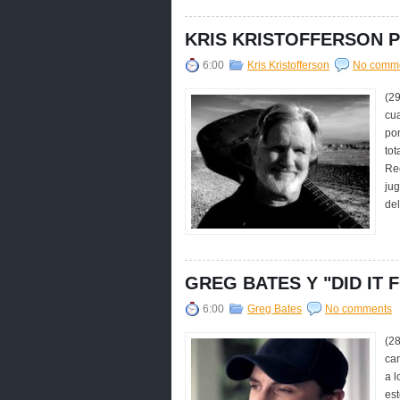
KRIS KRISTOFFERSON 
6:00
Kris Kristofferson
No comm
(29
cua
pon
tot
Rec
jug
del
GREG BATES Y "DID IT 
6:00
Greg Bates
No comments
(28
can
a l
est