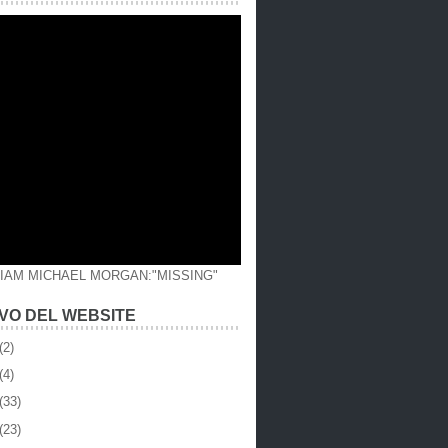
LIAM MICHAEL MORGAN:"MISSING"
VO DEL WEBSITE
(2)
(4)
(33)
(23)