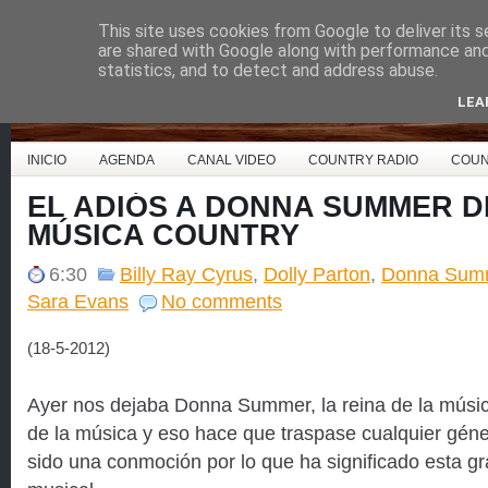
This site uses cookies from Google to deliver its s
Country Music España
are shared with Google along with performance and 
statistics, and to detect and address abuse.
LEA
INICIO
AGENDA
CANAL VIDEO
COUNTRY RADIO
COUN
EL ADIÓS A DONNA SUMMER D
MÚSICA COUNTRY
6:30
Billy Ray Cyrus
,
Dolly Parton
,
Donna Sum
Sara Evans
No comments
(18-5-2012)
Ayer nos dejaba Donna Summer, la reina de la músic
de la música y eso hace que traspase cualquier géne
sido una conmoción por lo que ha significado esta gra