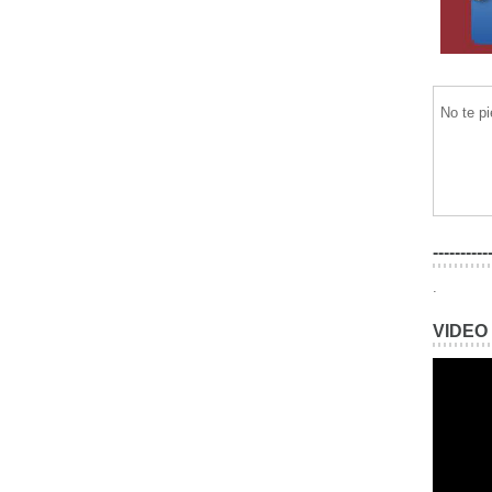
No te p
----------
.
VIDEO