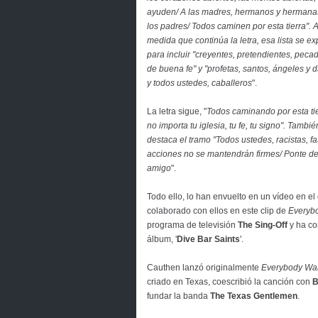
ayuden/ A las madres, hermanos y hermana
los padres/ Todos caminen por esta tierra". 
medida que continúa la letra, esa lista se e
para incluir "creyentes, pretendientes, peca
de buena fe" y "profetas, santos, ángeles y 
y todos ustedes, caballeros
".
La letra sigue, "
Todos caminando por esta tie
no importa tu iglesia, tu fe, tu signo". Tambié
destaca el tramo "Todos ustedes, racistas, fas
acciones no se mantendrán firmes/ Ponte de 
amigo
".
Todo ello, lo han envuelto en un vídeo en e
colaborado con ellos en este clip de
Everybo
programa de televisión
The Sing-Off
y ha co
álbum, '
Dive Bar Saints
'.
Cauthen lanzó originalmente
Everybody Wal
criado en Texas, coescribió la canción con
B
fundar la banda
The Texas Gentlemen
.