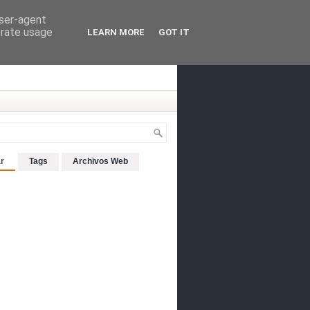
user-agent
erate usage
LEARN MORE
GOT IT
r
Tags
Archivos Web