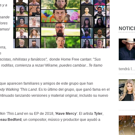
s y a
A
xpande
dores
NOTIC
damas/
rra,
n
cistas, nihilistas y fanáticos",
donde Home Free cantan: "
Sus
rodillas, comienza a rezar/ Mírame, puedes cambiar...Te llamo
tendrá l..
l que aparecen familiares y amigos de este grupo que han
dy Walking 'This Land
. Es lo último del grupo, que ganó fama en el
ntinuado lanzando versiones y material original, incluido su nuevo
kin 'This Land
en su EP de 2018, '
Have Mercy
'. El artista
Tyler
,
eau Bedford
, un compositor, músico y productor que ayudó a