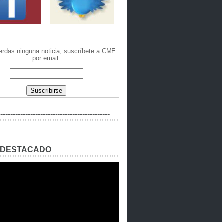
ierdas ninguna noticia, suscríbete a CME
por email:
---------------------------------------------
 DESTACADO