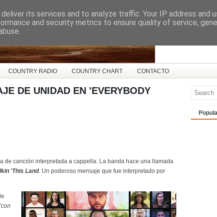
deliver its services and to analyze traffic. Your IP address and 
ña
formance and security metrics to ensure quality of service, gen
abuse.
COUNTRY RADIO
COUNTRY CHART
CONTACTO
JE DE UNIDAD EN 'EVERYBODY
Popula
a de canción interpretada a cappella. La banda hace una llamada
kin 'This Land
. Un poderoso mensaje que fue interpretado por
de
"
con