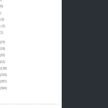
(6)
)
o
(3)
o
(1)
(1)
(23)
(19)
(32)
(52)
(139)
(233)
(287)
(360)