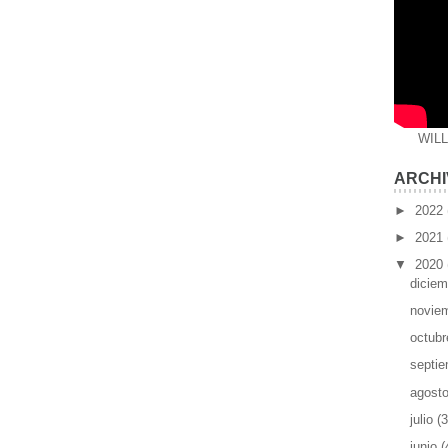
WIL
ARCHI
►
2022
►
2021
▼
2020
dicie
novie
octub
septi
agost
julio
(3
junio
(