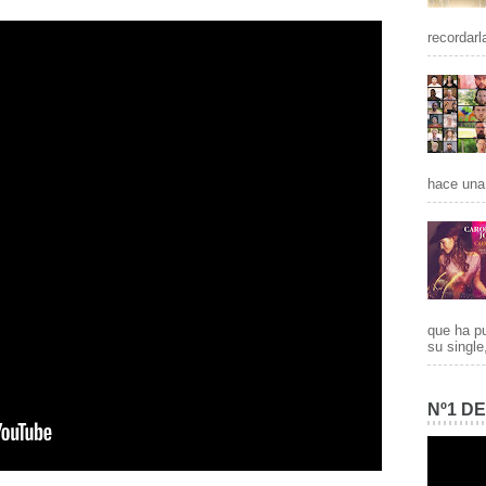
recordarl
hace una 
que ha p
su single
Nº1 D