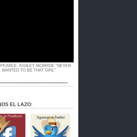
 PEARCE, ASHLEY MCBRIDE:"NEVER
WANTED TO BE THAT GIRL"
---------------------------------------------
OS EL LAZO: