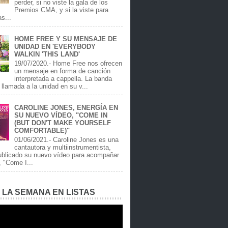
perder, si no viste la gala de los
Premios CMA, y si la viste para
as...
HOME FREE Y SU MENSAJE DE
UNIDAD EN 'EVERYBODY
WALKIN 'THIS LAND'
19/07/2020.- Home Free nos ofrecen
un mensaje en forma de canción
interpretada a cappella. La banda
llamada a la unidad en su v...
CAROLINE JONES, ENERGÍA EN
SU NUEVO VÍDEO, "COME IN
(BUT DON'T MAKE YOURSELF
COMFORTABLE)"
01/06/2021.- Caroline Jones es una
cantautora y multiinstrumentista,
ublicado su nuevo vídeo para acompañar
, "Come I...
E LA SEMANA EN LISTAS