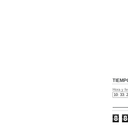
TIEMP
Hora y fe
----------
8
8