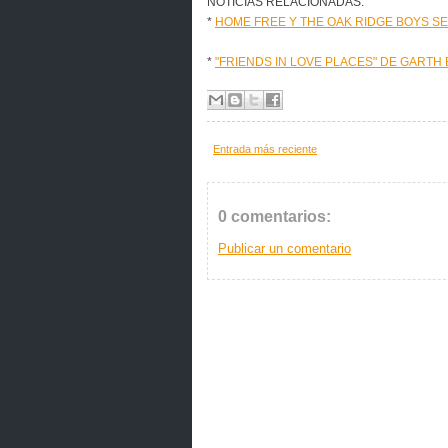
NOTICIAS RELACIONADAS:
*
HOME FREE Y THE OAK RIDGE BOYS SE
*
"FRIENDS IN LOVE PLACES" DE GARTH
Entrada más reciente
0 comentarios:
Publicar un comentario