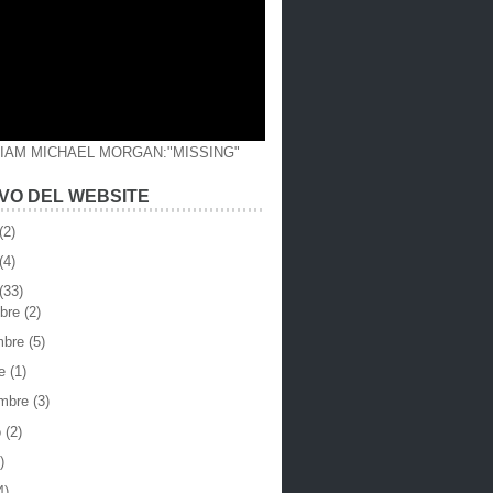
LIAM MICHAEL MORGAN:"MISSING"
VO DEL WEBSITE
(2)
(4)
(33)
mbre
(2)
mbre
(5)
re
(1)
embre
(3)
o
(2)
)
4)