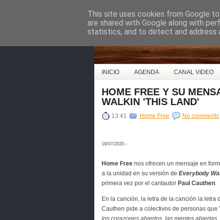
This site uses cookies from Google to 
Country Music Espa
are shared with Google along with per
statistics, and to detect and address 
INICIO
AGENDA
CANAL VIDEO
HOME FREE Y SU MENSA
WALKIN 'THIS LAND'
13:41
Home Free
No comments
19/07/2020.-
Home Free
nos ofrecen un mensaje en form
a la unidad en su versión de
Everybody Wal
primera vez por el cantautor
Paul Cauthen
.
En la canción, la letra de la canción la letra 
Cauthen pide a colectivos de personas que 
los corazones abiertos, las mentes abiertas,