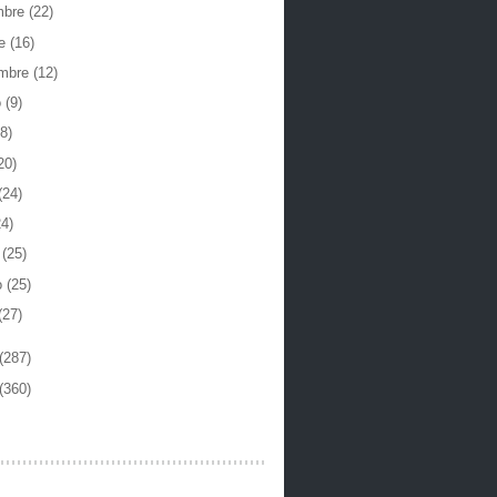
mbre
(22)
re
(16)
embre
(12)
o
(9)
8)
20)
(24)
24)
o
(25)
o
(25)
(27)
(287)
(360)