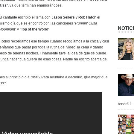
Kiss
", ya que terminan enamorándose.
El cantante escribió el tema con
Jason Sellers
y
Rob Hatch
el
mismo día que se encontró con las canciones "
Runnin' Outta
NOTIC
Moonlight
" y "
Top of the World
".
"Todos recordamos ese tiempo cuando recogíamos a la chica y casi
teníamos que pasar por toda la rutina del vídeo, la cena y dando
al beso de buenas noches. Finalmente tuve la idea de que se puede
unca hacer cualquiera de esas cosas. Nadie ha escrito acerca de
es al principio o al final? Para ayudarte a decidirlo, que mejor que
iss
":
tendrá l..