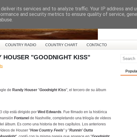
deliver its services and to analyze traffic. Your IP address and 
ña
formance and security metrics to ensure quality of service, gen
abuse.
COUNTRY RADIO
COUNTRY CHART
CONTACTO
Y HOUSER "GOODNIGHT KISS"
ts
Popula
ingle de
Randy Houser
"
Goodnight Kiss
", el tercero de su álbum
El clip está dirigido por
Wed Edwards
. Fue filmado en la histórica
mansión
Fontanel
de Nashville, completando una trilogía de vídeos
del álbum. Es como una historia de tres capítulos. Los anteriores
vídeos de Houser "
How Country Feels
" y "
Runnin' Outta
Moonlight
", contó con la misma pareja que aparece en "
Goodnight