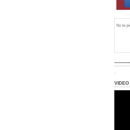
No te p
----------
.
VIDEO