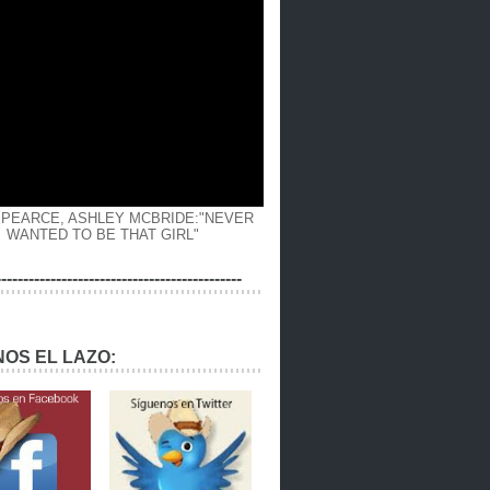
 PEARCE, ASHLEY MCBRIDE:"NEVER
WANTED TO BE THAT GIRL"
---------------------------------------------
OS EL LAZO: