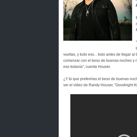
vueltas, y todo eso... todo antes de llegar 
comenzar con el beso de buenas noches y n
eso todavía", cuenta Houser.
¿Y tú que preferirías el beso de buenas noch
ver el vídeo de Randy Houser, "
Goodnight K