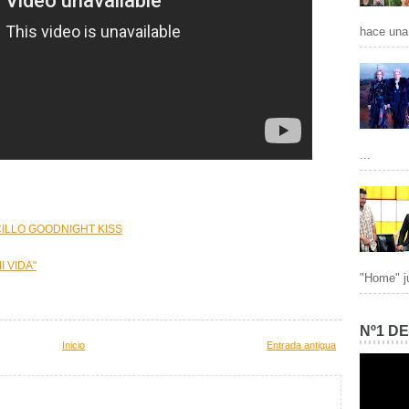
hace una 
...
ILLO GOODNIGHT KISS
 VIDA"
"Home" ju
Nº1 D
Inicio
Entrada antigua