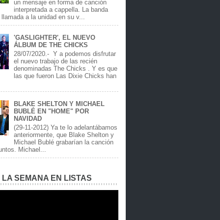
un mensaje en forma de canción
interpretada a cappella. La banda
llamada a la unidad en su v...
'GASLIGHTER', EL NUEVO
ÁLBUM DE THE CHICKS
28/07/2020.- Y a podemos disfrutar
el nuevo trabajo de las recién
denominadas The Chicks . Y es que
las que fueron Las Dixie Chicks han
BLAKE SHELTON Y MICHAEL
BUBLÉ EN "HOME" POR
NAVIDAD
(29-11-2012) Ya te lo adelantábamos
anteriormente, que Blake Shelton y
Michael Bublé grabarían la canción
ntos. Michael...
E LA SEMANA EN LISTAS