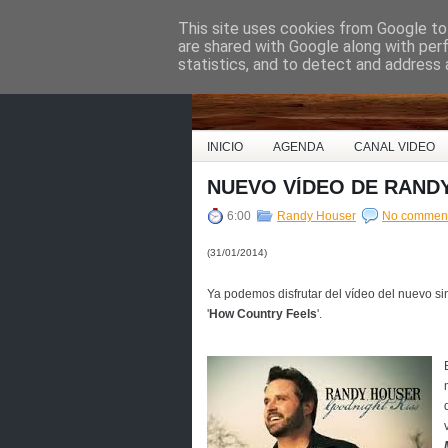
This site uses cookies from Google to 
Country Music Espa
are shared with Google along with per
statistics, and to detect and address 
INICIO
AGENDA
CANAL VIDEO
NUEVO VÍDEO DE RAND
6:00
Randy Houser
No commen
(31/01/2014)
Ya podemos disfrutar del vídeo del nuevo s
'
How Country Feels
'.