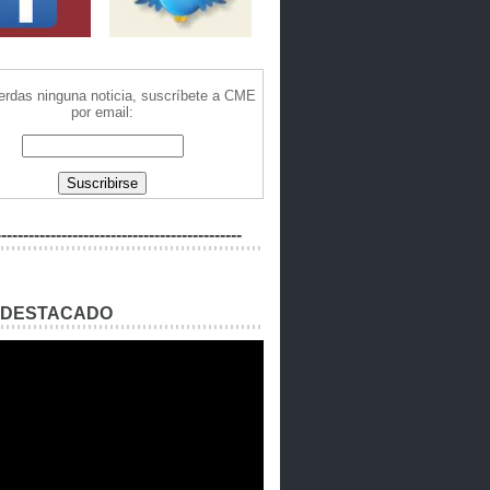
ierdas ninguna noticia, suscríbete a CME
por email:
---------------------------------------------
 DESTACADO