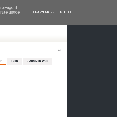
user-agent
erate usage
LEARN MORE
GOT IT
r
Tags
Archivos Web