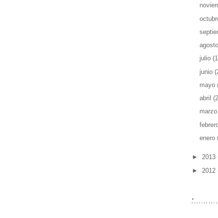
novie
octub
septi
agost
julio
(1
junio
(
mayo
abril
(
marz
febrer
enero
►
2013
►
2012
.