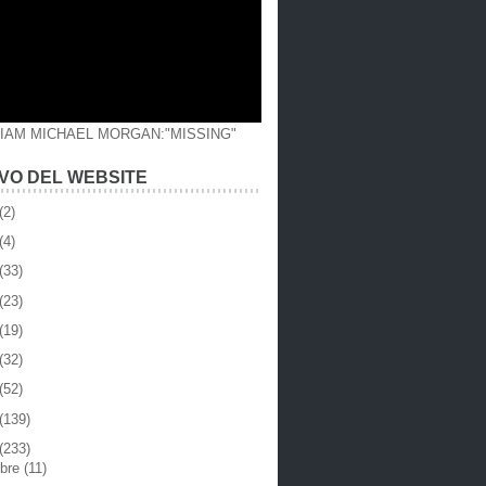
LIAM MICHAEL MORGAN:"MISSING"
VO DEL WEBSITE
(2)
(4)
(33)
(23)
(19)
(32)
(52)
(139)
(233)
mbre
(11)