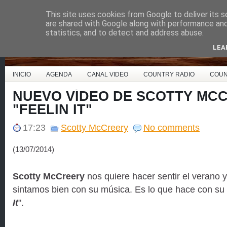
This site uses cookies from Google to deliver its s
Country Music España
are shared with Google along with performance and 
statistics, and to detect and address abuse.
LEA
INICIO
AGENDA
CANAL VIDEO
COUNTRY RADIO
COUN
NUEVO VÍDEO DE SCOTTY MCC
"FEELIN IT"
17:23
Scotty McCreery
No comments
(13/07/2014)
Scotty McCreery
nos quiere hacer sentir el verano 
sintamos bien con su música. Es lo que hace con su
It
".