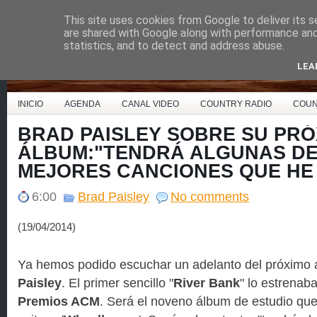
This site uses cookies from Google to deliver its s
Country Music España
are shared with Google along with performance and 
statistics, and to detect and address abuse.
LEA
INICIO
AGENDA
CANAL VIDEO
COUNTRY RADIO
COUN
BRAD PAISLEY SOBRE SU PRÓ
ÁLBUM:"TENDRÁ ALGUNAS DE
MEJORES CANCIONES QUE HE
6:00
Brad Paisley
No comments
(19/04/2014)
Ya hemos podido escuchar un adelanto del próximo
Paisley
. El primer sencillo "
River Bank
" lo estrenab
Premios ACM
. Será el noveno álbum de estudio qu