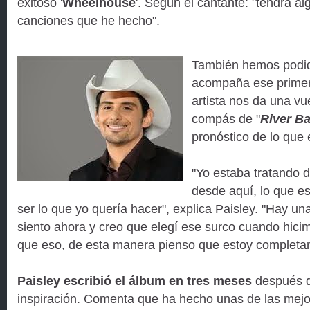
exitoso '
Wheelhouse
'. Según el cantante: "tendrá a
canciones que he hecho".
También hemos podid
acompaña ese primer 
artista nos da una vue
compás de "
River B
pronóstico de lo que 
"Yo estaba tratando d
desde aquí, lo que es
ser lo que yo quería hacer", explica Paisley. "Hay un
siento ahora y creo que elegí ese surco cuando hicim
que eso, de esta manera pienso que estoy completam
Paisley escribió el álbum en tres meses
después d
inspiración. Comenta que ha hecho unas de las mej