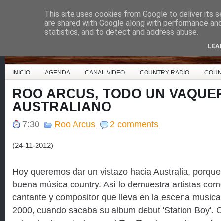
This site uses cookies from Google to deliver its s
Country Music España
are shared with Google along with performance and 
statistics, and to detect and address abuse.
LEA
INICIO
AGENDA
CANAL VIDEO
COUNTRY RADIO
COUN
ROO ARCUS, TODO UN VAQUE
AUSTRALIANO
7:30
Roo Arcus
2 comments
(24-11-2012)
Hoy queremos dar un vistazo hacia Australia, porque
buena música country. Así lo demuestra artistas co
cantante y compositor que lleva en la escena musica
2000, cuando sacaba su album debut 'Station Boy'. C