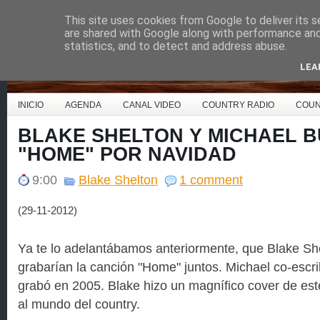
This site uses cookies from Google to deliver its s
Country Music España
are shared with Google along with performance and 
statistics, and to detect and address abuse.
LEA
INICIO
AGENDA
CANAL VIDEO
COUNTRY RADIO
COUN
BLAKE SHELTON Y MICHAEL B
"HOME" POR NAVIDAD
9:00
Blake Shelton
1 comment
(29-11-2012)
Ya te lo adelantábamos anteriormente, que Blake Sh
grabarían la canción "Home" juntos. Michael co-escri
grabó en 2005. Blake hizo un magnífico cover de est
al mundo del country.