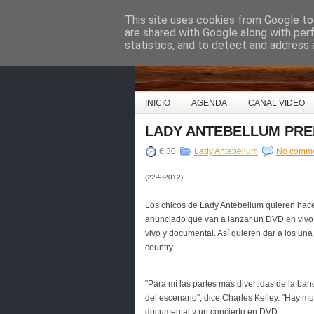
This site uses cookies from Google to 
Country Music Espa
are shared with Google along with per
statistics, and to detect and address 
INICIO
AGENDA
CANAL VIDEO
LADY ANTEBELLUM PRE
6:30
Lady Antebellum
No comm
(22-9-2012)
Los chicos de Lady Antebellum quieren hacer
anunciado que van a lanzar un DVD en vivo q
vivo y documental. Así quieren dar a los una 
country.
"Para mí las partes más divertidas de la ban
del escenario", dice Charles Kelley. "Hay mu
documental y un concierto en DVD.