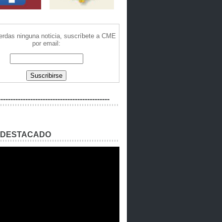
ierdas ninguna noticia, suscríbete a CME
por email:
---------------------------------------------
 DESTACADO