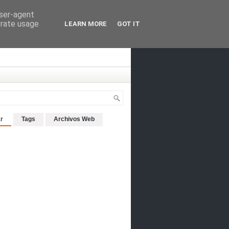
user-agent
erate usage
LEARN MORE
GOT IT
r
Tags
Archivos Web