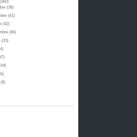
(360)
mbre
(39)
mbre
(41)
re
(42)
embre
(46)
o
(33)
4)
37)
(44)
46)
o
(8)