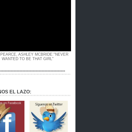
 PEARCE, ASHLEY MCBRIDE:"NEVER
WANTED TO BE THAT GIRL"
---------------------------------------------
OS EL LAZO: