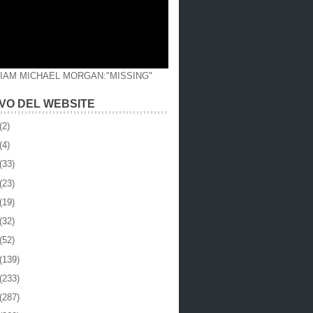
LIAM MICHAEL MORGAN:"MISSING"
VO DEL WEBSITE
(2)
(4)
(33)
(23)
(19)
(32)
(52)
(139)
(233)
(287)