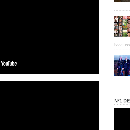
hace una 
...
Nº1 D