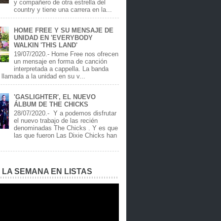
y compañero de otra estrella del
country y tiene una carrera en la...
HOME FREE Y SU MENSAJE DE
UNIDAD EN 'EVERYBODY
WALKIN 'THIS LAND'
19/07/2020.- Home Free nos ofrecen
un mensaje en forma de canción
interpretada a cappella. La banda
llamada a la unidad en su v...
'GASLIGHTER', EL NUEVO
ÁLBUM DE THE CHICKS
28/07/2020.- Y a podemos disfrutar
el nuevo trabajo de las recién
denominadas The Chicks . Y es que
las que fueron Las Dixie Chicks han
E LA SEMANA EN LISTAS