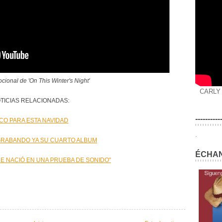
cional de 'On This Winter's Night'
CARLY
TICIAS RELACIONADAS:
----------
CO PARA ESTA NAVIDAD
.
GRABANDO YA SU CUARTO ALBUM
ÉCHAN
 NACIÓ EN UNA PRUEBA DE SONIDO"