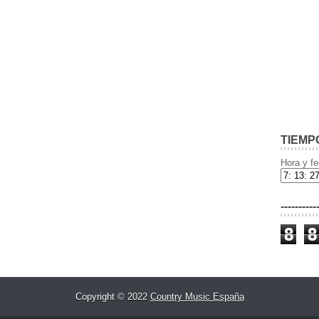
TIEMP
Hora y fe
----------
8
8
Copyright © 2022
Country Music España