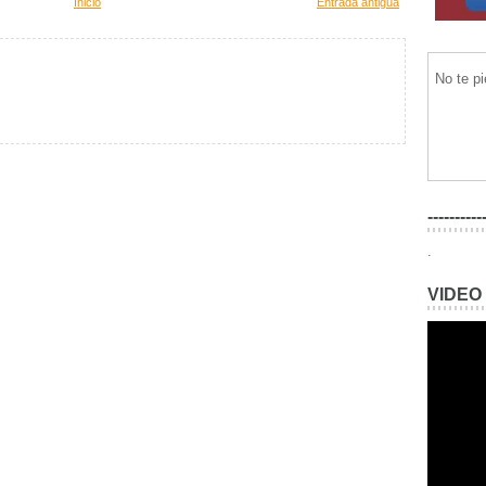
Inicio
Entrada antigua
No te p
----------
.
VIDEO