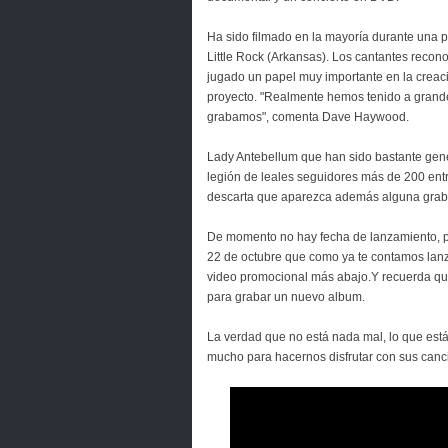
Ha sido filmado en la mayoría durante una p
Little Rock (Arkansas). Los cantantes reco
jugado un papel muy importante en la creac
proyecto. "Realmente hemos tenido a grand
grabamos", comenta Dave Haywood.
Lady Antebellum que han sido bastante gen
legión de leales seguidores más de 200 en
descarta que aparezca además alguna graba
De momento no hay fecha de lanzamiento, p
22 de octubre que como ya te contamos lanz
video promocional más abajo.Y recuerda qu
para grabar un nuevo album.
La verdad que no está nada mal, lo que está
mucho para hacernos disfrutar con sus canc