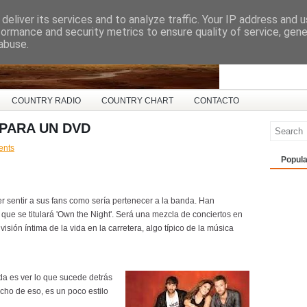
deliver its services and to analyze traffic. Your IP address and 
ña
formance and security metrics to ensure quality of service, gen
abuse.
COUNTRY RADIO
COUNTRY CHART
CONTACTO
PARA UN DVD
ents
Popula
 sentir a sus fans como sería pertenecer a la banda. Han
ue se titulará 'Own the Night'. Será una mezcla de conciertos en
visión íntima de la vida en la carretera, algo típico de la música
da es ver lo que sucede detrás
cho de eso, es un poco estilo