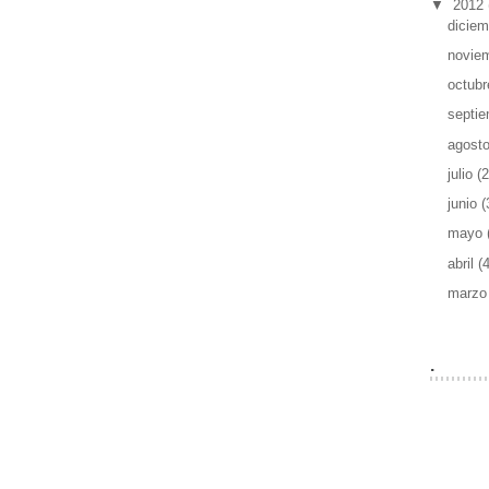
▼
2012
dicie
novie
octub
septi
agost
julio
(2
junio
(
mayo
abril
(
marz
.