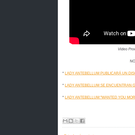
Video Proo
NO
*
LADY ANTEBELLUM PUBLICARÁ UN DIS
*
LADY ANTEBELLUM SE ENCUENTRAN 
*
LADY ANTEBELLUM:"WANTED YOU MORE