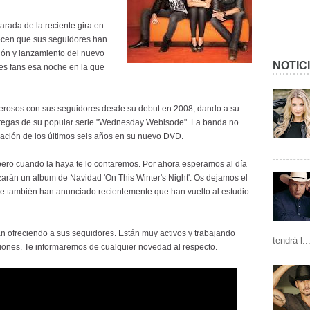
arada de la reciente gira en
nocen que sus seguidores han
ión y lanzamiento del nuevo
NOTIC
es fans esa noche en la que
erosos con sus seguidores desde su debut en 2008, dando a su
tregas de su popular serie "Wednesday Webisode". La banda no
ción de los últimos seis años en su nuevo DVD.
ero cuando la haya te lo contaremos. Por ahora esperamos al día
arán un album de Navidad 'On This Winter's Night'. Os dejamos el
e también han anunciado recientemente que han vuelto al estudio
n ofreciendo a sus seguidores. Están muy activos y trabajando
tendrá l..
iones. Te informaremos de cualquier novedad al respecto.