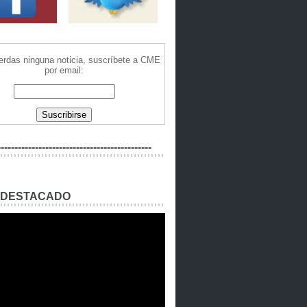
ierdas ninguna noticia, suscríbete a CME
por email:
---------------------------------------------
 DESTACADO