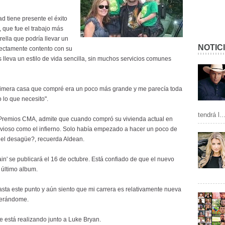
ad tiene presente el éxito
, que fue el trabajo más
ella que podría llevar un
NOTIC
rfectamente contento con su
lleva un estilo de vida sencilla, sin muchos servicios comunes
primera casa que compré era un poco más grande y me parecía toda
 lo que necesito".
tendrá l..
os Premios CMA, admite que cuando compró su vivienda actual en
rvioso como el infierno. Solo había empezado a hacer un poco de
r el desagüe?, recuerda Aldean.
in' se publicará el 16 de octubre. Está confiado de que el nuevo
 último album.
asta este punto y aún siento que mi carrera es relativamente nueva
uperándome.
 está realizando junto a Luke Bryan.