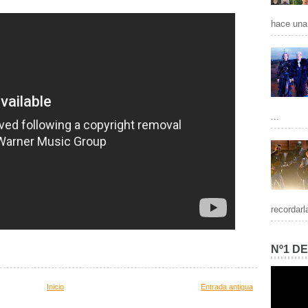
hace una 
...
recordarl
Nº1 D
Inicio
Entrada antigua