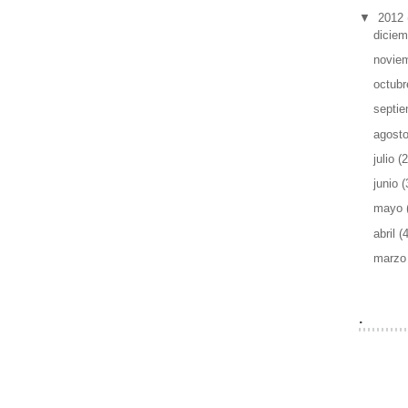
▼
2012
dicie
novie
octub
septi
agost
julio
(2
junio
(
mayo
abril
(
marz
.