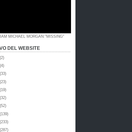
LIAM MICHAEL MORGAN:"MISSING"
VO DEL WEBSITE
(2)
(4)
(33)
(23)
(19)
(32)
(52)
(139)
(233)
(287)