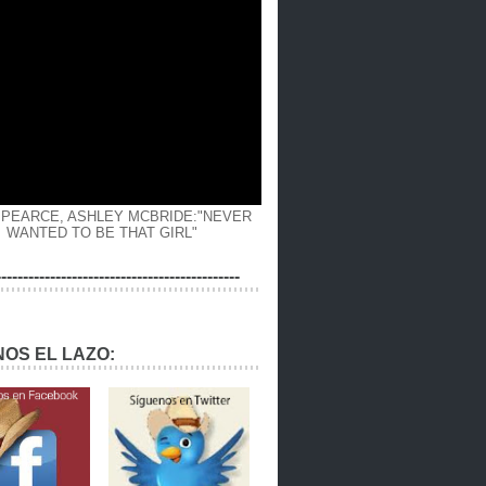
 PEARCE, ASHLEY MCBRIDE:"NEVER
WANTED TO BE THAT GIRL"
---------------------------------------------
OS EL LAZO: