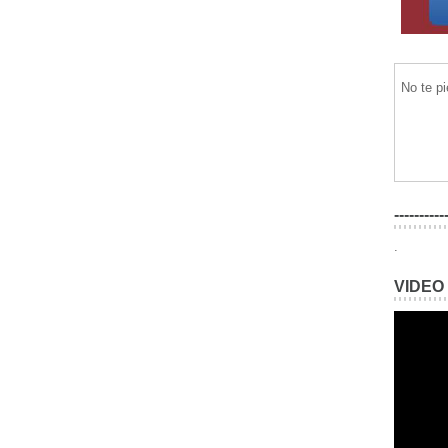
No te p
----------
.
VIDEO