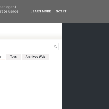
user-agent
erate usage
LEARN MORE
GOT IT
r
Tags
Archivos Web