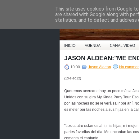
This site uses cookies from Google to 
Country Music Espa
are shared with Google along with per
statistics, and to detect and address 
INICIO
AGENDA
CANAL VIDEO
JASON ALDEAN:"ME EN
10:00
Jason Aldean
No commen
(13-9-2012)
Queremos acercarte hoy un poco más a Jaso
Unidos con su gira My Kinda Party Tour. Eso 
por las noches no se le verá salir por ahí. N
es meter por las noches a sus hijas en la c
"Los cuatro estamos ahí, mis hijas, mi mujer 
partes favoritas del día. Me encantan las co
comenta el cantante.