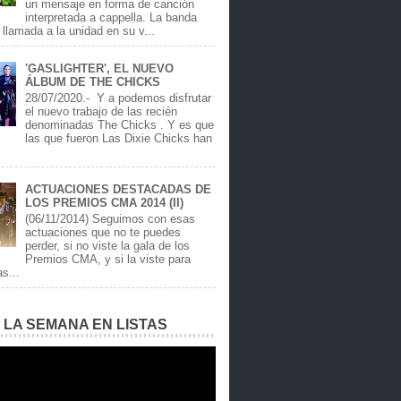
un mensaje en forma de canción
interpretada a cappella. La banda
llamada a la unidad en su v...
'GASLIGHTER', EL NUEVO
ÁLBUM DE THE CHICKS
28/07/2020.- Y a podemos disfrutar
el nuevo trabajo de las recién
denominadas The Chicks . Y es que
las que fueron Las Dixie Chicks han
ACTUACIONES DESTACADAS DE
LOS PREMIOS CMA 2014 (II)
(06/11/2014) Seguimos con esas
actuaciones que no te puedes
perder, si no viste la gala de los
Premios CMA, y si la viste para
as...
E LA SEMANA EN LISTAS