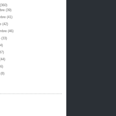
(360)
mbre
(39)
mbre
(41)
re
(42)
embre
(46)
o
(33)
4)
37)
(44)
46)
o
(8)