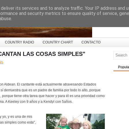
deliver its services and to analyze traffic. Your IP address and 
ña
formance and security metrics to ensure quality of service, gen
abuse.
COUNTRY RADIO
COUNTRY CHART
CONTACTO
CANTAN LAS COSAS SIMPLES"
ts
Popula
n Aldean. El cantante está actualmente atravesando Estados
sí demuestra que es un padre de familia por todo lo alto, porque
o, porque tiene otra tarea que hacer y para él es una prioridad como
ama. A Keeley con 9 años y a Kendyl con 5años.
y yo, y es una de mis
sas simples como esta",