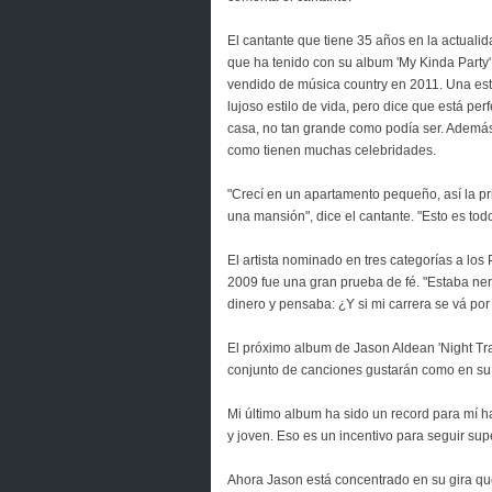
El cantante que tiene 35 años en la actualid
que ha tenido con su album 'My Kinda Party'
vendido de música country en 2011. Una estr
lujoso estilo de vida, pero dice que está pe
casa, no tan grande como podía ser. Además 
como tienen muchas celebridades.
"Crecí en un apartamento pequeño, así la 
una mansión", dice el cantante. "Esto es todo
El artista nominado en tres categorías a l
2009 fue una gran prueba de fé. "Estaba ne
dinero y pensaba: ¿Y si mi carrera se vá po
El próximo album de Jason Aldean 'Night Tra
conjunto de canciones gustarán como en su
Mi último album ha sido un record para mí h
y joven. Eso es un incentivo para seguir s
Ahora Jason está concentrado en su gira que