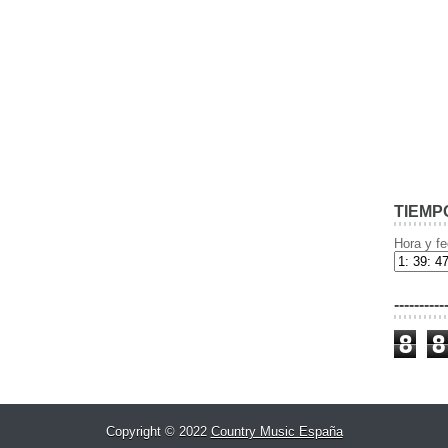
TIEMP
Hora y fe
----------
8
8
Copyright © 2022
Country Music España