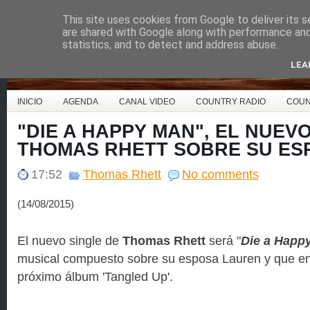
This site uses cookies from Google to deliver its s
Country Music España
are shared with Google along with performance and 
statistics, and to detect and address abuse.
LEA
INICIO
AGENDA
CANAL VIDEO
COUNTRY RADIO
COUN
"DIE A HAPPY MAN", EL NUEV
THOMAS RHETT SOBRE SU ES
17:52
Thomas Rhett
No comments
(14/08/2015)
El nuevo single de
Thomas Rhett
será "
Die a Happ
musical compuesto sobre su esposa Lauren y que e
próximo álbum 'Tangled Up'.