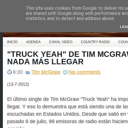
This site uses cookies from Google to deliver its s
Country Music España
are shared with Google along with performance and 
statistics, and to detect and address abuse.
LEA
INICIO
AGENDA
CANAL VIDEO
COUNTRY RADIO
COUN
"TRUCK YEAH" DE TIM MCGRA
NADA MÁS LLEGAR
6:30
Tim McGraw
No comments
(13-7-2012)
El último single de Tim McGraw "Truck Yeah" ha im
llegar. Y eso lo demuestra que está siendo una de l
escuchadas en Estados Unidos. Desde que salió en v
pasado 9 de julio, 99 emisoras de radio están hacien