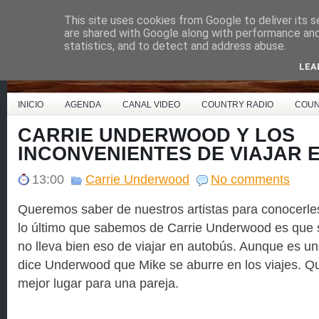
This site uses cookies from Google to deliver its s
Country Music España
are shared with Google along with performance and 
statistics, and to detect and address abuse.
LEA
INICIO
AGENDA
CANAL VIDEO
COUNTRY RADIO
COUN
CARRIE UNDERWOOD Y LOS
INCONVENIENTES DE VIAJAR 
13:00
Carrie Underwood
No comments
Queremos saber de nuestros artistas para conocerles
lo último que sabemos de Carrie Underwood es que 
no lleva bien eso de viajar en autobús. Aunque es un
dice Underwood que Mike se aburre en los viajes. Q
mejor lugar para una pareja.