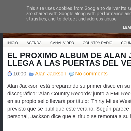
This site uses cookies from Google to deliver its s
Country Music España
are shared with Google along with performance and 
statistics, and to detect and address abuse.
LEA
INICIO
AGENDA
CANAL VIDEO
COUNTRY RADIO
COUN
EL PRÓXIMO ALBUM DE ALAN
LLEGA A LAS PUERTAS DEL V
10:00
Alan Jackson
No comments
Alan Jackson está preparando su primer disco en su 
discográfico: 'Alan Country Records' junto a EMI Re
en su propio sello llevará por título: 'Thirty Miles Wes
previsto que se publique este verano. Según parece
personal, Jackson dice que el título se remonta a su 