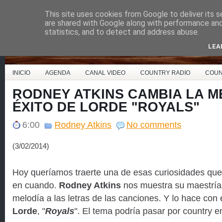
This site uses cookies from Google to deliver its s
Country Music España
are shared with Google along with performance and 
statistics, and to detect and address abuse.
LEA
INICIO
AGENDA
CANAL VIDEO
COUNTRY RADIO
COUN
RODNEY ATKINS CAMBIA LA M
ÉXITO DE LORDE "ROYALS"
6:00
Rodney Atkins
No comments
(3/02/2014)
Hoy queríamos traerte una de esas curiosidades qu
en cuando.
Rodney Atkins
nos muestra su maestría 
melodía a las letras de las canciones. Y lo hace con 
Lorde
, "
Royals
". El tema podría pasar por country e