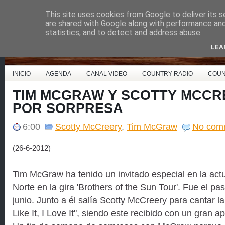
This site uses cookies from Google to deliver its s
Country Music España
are shared with Google along with performance and 
statistics, and to detect and address abuse.
LEA
INICIO
AGENDA
CANAL VIDEO
COUNTRY RADIO
COUN
TIM MCGRAW Y SCOTTY MCCR
POR SORPRESA
6:00
Scotty McCreery
,
Tim McGraw
No com
(26-6-2012)
Tim McGraw ha tenido un invitado especial en la act
Norte en la gira 'Brothers of the Sun Tour'. Fue el 
junio. Junto a él salía Scotty McCreery para cantar l
Like It, I Love It", siendo este recibido con un gran a