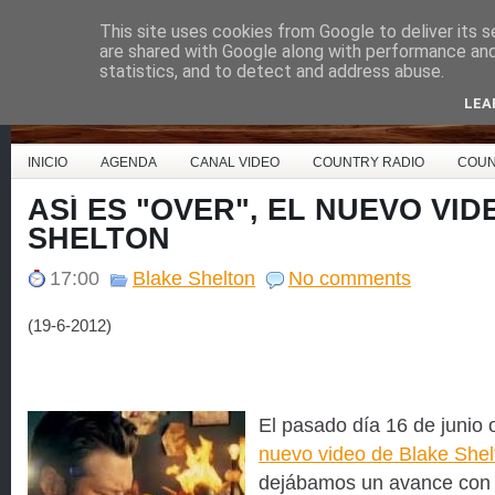
This site uses cookies from Google to deliver its s
Country Music España
are shared with Google along with performance and 
statistics, and to detect and address abuse.
LEA
INICIO
AGENDA
CANAL VIDEO
COUNTRY RADIO
COUN
ASÍ ES "OVER", EL NUEVO VI
SHELTON
17:00
Blake Shelton
No comments
(19-6-2012)
El pasado día 16 de junio
nuevo video de Blake Shel
dejábamos un avance con l