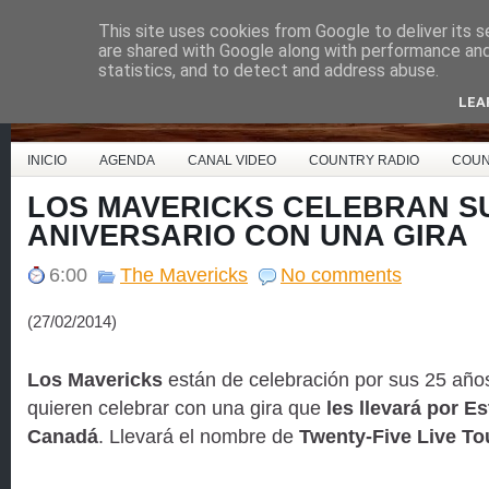
This site uses cookies from Google to deliver its s
Country Music España
are shared with Google along with performance and 
statistics, and to detect and address abuse.
LEA
INICIO
AGENDA
CANAL VIDEO
COUNTRY RADIO
COUN
LOS MAVERICKS CELEBRAN SU
ANIVERSARIO CON UNA GIRA
6:00
The Mavericks
No comments
(27/02/2014)
Los Mavericks
están de celebración por sus 25 año
quieren celebrar con una gira que
les llevará por E
Canadá
. Llevará el nombre de
Twenty-Five Live To