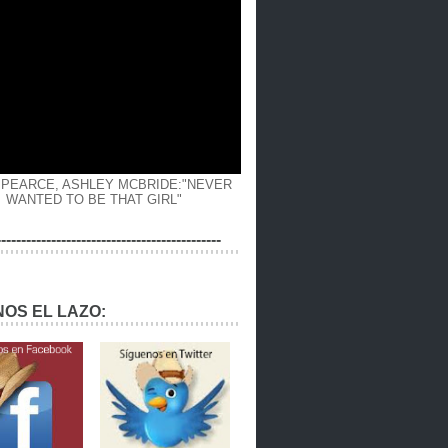
 PEARCE, ASHLEY MCBRIDE:"NEVER
WANTED TO BE THAT GIRL"
---------------------------------------------
OS EL LAZO: