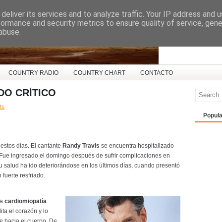
deliver its services and to analyze traffic. Your IP address and 
ña
formance and security metrics to ensure quality of service, gen
abuse.
COUNTRY RADIO
COUNTRY CHART
CONTACTO
DO CRÍTICO
ts
Popula
 estos días. El cantante
Randy Travis
se encuentra hospitalizado
s. Fue ingresado el domingo después de sufrir complicaciones en
salud ha ido deteriorándose en los últimos días, cuando presentó
fuerte resfriado.
na
cardiomiopatía
.
ta el corazón y lo
e hacia el cuerpo. De