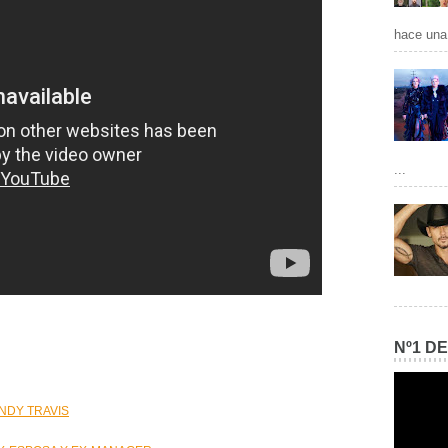
hace una 
...
Nº1 D
NDY TRAVIS