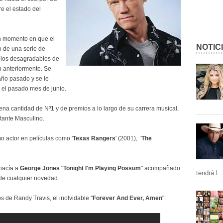
 el estado del
n momento en que el
NOTIC
 de una serie de
dios desagradables de
b anteriormente. Se
año pasado y se le
, el pasado mes de junio.
a cantidad de Nº1 y de premios a lo largo de su carrera musical,
tante Masculino.
o actor en películas como '
Texas Rangers
' (2001), '
The
hacía a
George Jones
"
Tonight I'm Playing Possum
" acompañado
tendrá l..
de cualquier novedad.
 de Randy Travis, el inolvidable "
Forever And Ever, Amen
":