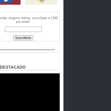
ierdas ninguna noticia, suscríbete a CME
por email:
---------------------------------------------
 DESTACADO