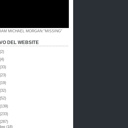
LIAM MICHAEL MORGAN:"MISSING"
VO DEL WEBSITE
(2)
(4)
(33)
(23)
(19)
(32)
(52)
(139)
(233)
(287)
mbre
(18)