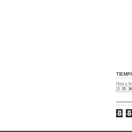
TIEMP
Hora y fe
----------
8
8