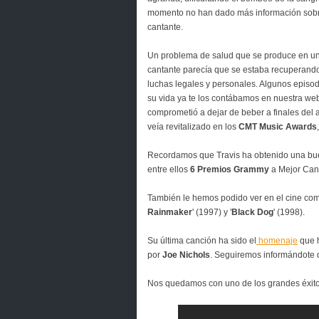
momento no han dado más información sobre
cantante.
Un problema de salud que se produce en u
cantante parecía que se estaba recuperando
luchas legales y personales. Algunos episo
su vida ya te los contábamos en nuestra we
comprometió a dejar de beber a finales del 
veía revitalizado en los
CMT Music Awards
Recordamos que Travis ha obtenido una buen
entre ellos
6 Premios Grammy
a Mejor Can
También le hemos podido ver en el cine com
Rainmaker
' (1997) y '
Black Dog
' (1998).
Su última canción ha sido el
homenaje
que 
por
Joe Nichols
. Seguiremos informándote 
Nos quedamos con uno de los grandes éxitos