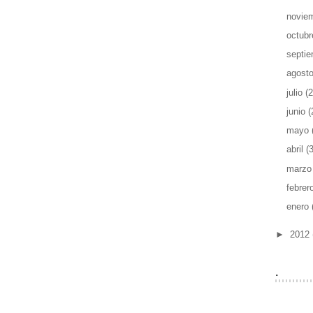
novie
octub
septi
agost
julio
(2
junio
(
mayo
abril
(
marz
febrer
enero
►
2012
.