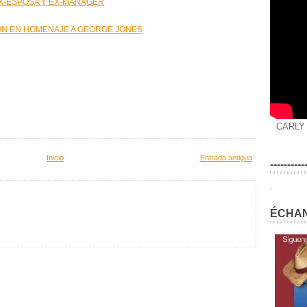
X-ESPOSA Y EX-MANAGER
ÓN EN HOMENAJE A GEORGE JONES
CARLY
Inicio
Entrada antigua
----------
.
ÉCHAN