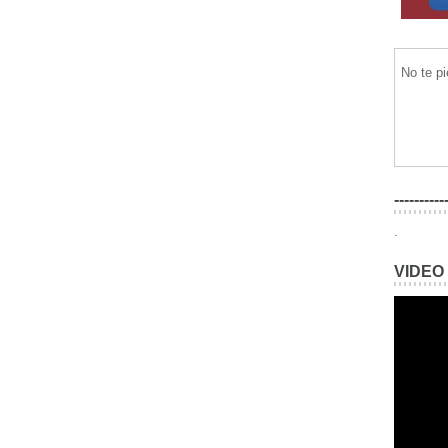
No te p
----------
.
VIDEO