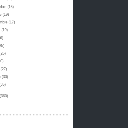
mbre
(15)
re
(19)
embre
(17)
o
(19)
6)
25)
(26)
30)
o
(27)
o
(30)
(35)
(360)