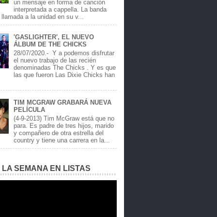
un mensaje en forma de canción
interpretada a cappella. La banda
llamada a la unidad en su v...
'GASLIGHTER', EL NUEVO
ÁLBUM DE THE CHICKS
28/07/2020.- Y a podemos disfrutar
el nuevo trabajo de las recién
denominadas The Chicks . Y es que
las que fueron Las Dixie Chicks han
TIM MCGRAW GRABARÁ NUEVA
PELÍCULA
(4-9-2013) Tim McGraw está que no
para. Es padre de tres hijos, marido
y compañero de otra estrella del
country y tiene una carrera en la...
E LA SEMANA EN LISTAS