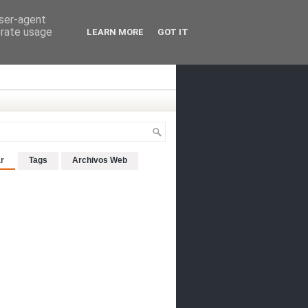
user-agent
erate usage
LEARN MORE
GOT IT
r
Tags
Archivos Web