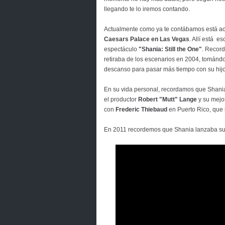
llegando te lo iremos contando.
Actualmente como ya te contábamos está ac
Caesars Palace en Las Vegas
. Allí está e
espectáculo
"Shania: Still the One"
. Recor
retiraba de los escenarios en 2004, tománd
descanso para pasar más tiempo con su hijo
En su vida personal, recordamos que Shania
el productor
Robert "Mutt" Lange
y su mejo
con
Frederic Thiebaud
en Puerto Rico, que 
En 2011 recordemos que Shania lanzaba su p