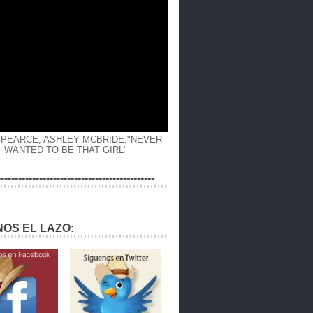
 PEARCE, ASHLEY MCBRIDE:"NEVER
WANTED TO BE THAT GIRL"
---------------------------------------------
OS EL LAZO: