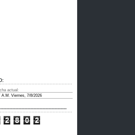
O:
cha actual:
---------------------------------------------
2
8
0
2