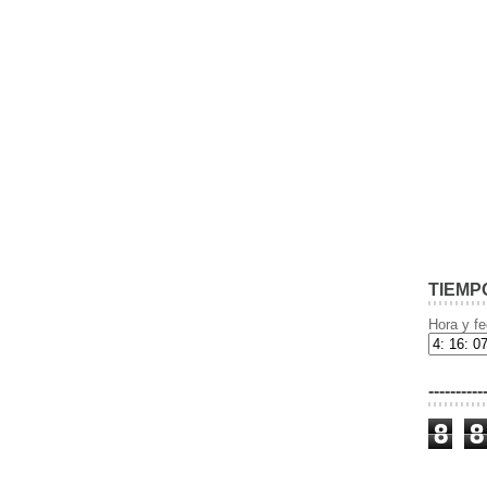
TIEMP
Hora y fe
----------
8
8