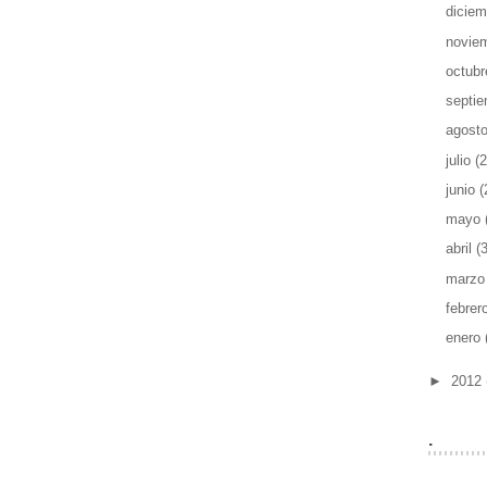
dicie
novie
octub
septi
agost
julio
(2
junio
(
mayo
abril
(
marz
febrer
enero
►
2012
.