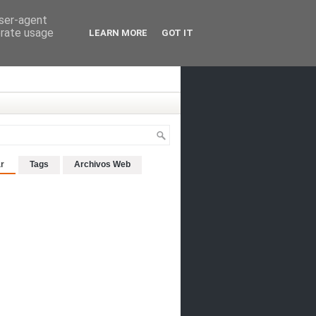
user-agent
erate usage
LEARN MORE
GOT IT
r
Tags
Archivos Web