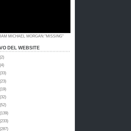
LIAM MICHAEL MORGAN:"MISSING"
VO DEL WEBSITE
(2)
(4)
(33)
(23)
(19)
(32)
(52)
(139)
(233)
(287)