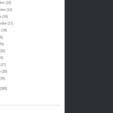
mbre
(18)
mbre
(15)
re
(19)
embre
(17)
o
(19)
6)
25)
(26)
30)
o
(27)
o
(30)
(35)
(360)