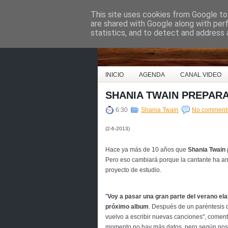
This site uses cookies from Google to 
Country Music Espa
are shared with Google along with per
statistics, and to detect and address 
INICIO
AGENDA
CANAL VIDEO
SHANIA TWAIN PREPAR
6:30
Shania Twain
No comment
(2-6-2013)
Hace ya más de 10 años que
Shania Twain
Pero eso cambiará porque la cantante ha a
proyecto de estudio.
"
Voy a pasar una gran parte del verano el
próximo album
. Después de un paréntesis
vuelvo a escribir nuevas canciones", comen
momento no hay más datos, pero según nos