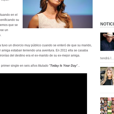
tuando en el
scenificando su
NOTIC
demos que se
ose un
.
 tuvo un divorcio muy público cuando se enteró de que su marido,
r amiga estaban teniendo una aventura. En 2011 ella se casaba
ironías del destino era el ex-marido de su ex-mejor amiga.
tendrá l..
rimer single en seis años titulado "
Today Is Your Day
"...