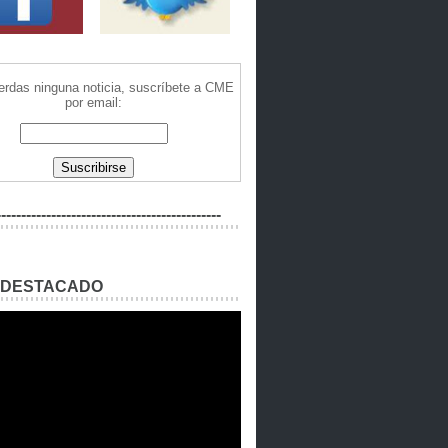
ierdas ninguna noticia, suscríbete a CME
por email:
---------------------------------------------
 DESTACADO