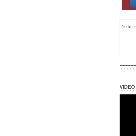
No te p
----------
.
VIDEO