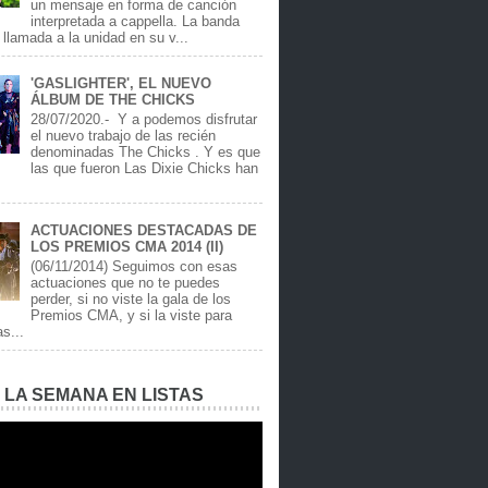
un mensaje en forma de canción
interpretada a cappella. La banda
llamada a la unidad en su v...
'GASLIGHTER', EL NUEVO
ÁLBUM DE THE CHICKS
28/07/2020.- Y a podemos disfrutar
el nuevo trabajo de las recién
denominadas The Chicks . Y es que
las que fueron Las Dixie Chicks han
ACTUACIONES DESTACADAS DE
LOS PREMIOS CMA 2014 (II)
(06/11/2014) Seguimos con esas
actuaciones que no te puedes
perder, si no viste la gala de los
Premios CMA, y si la viste para
as...
E LA SEMANA EN LISTAS