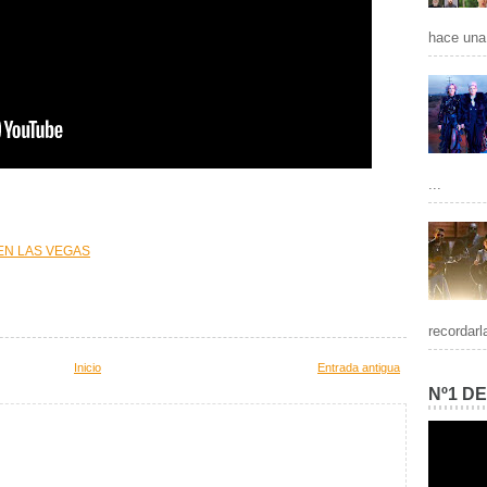
hace una 
...
EN LAS VEGAS
recordarl
Inicio
Entrada antigua
Nº1 D