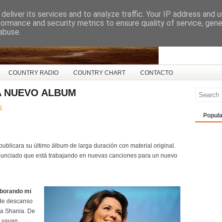
deliver its services and to analyze traffic. Your IP address and 
ña
formance and security metrics to ensure quality of service, gen
abuse.
COUNTRY RADIO
COUNTRY CHART
CONTACTO
A NUEVO ALBUM
s
Popula
publicara su último álbum de larga duración con material original.
nunciado que está trabajando en nuevas canciones para un nuevo
aborando mi
 de descanso
ta Shania. De
 vayan