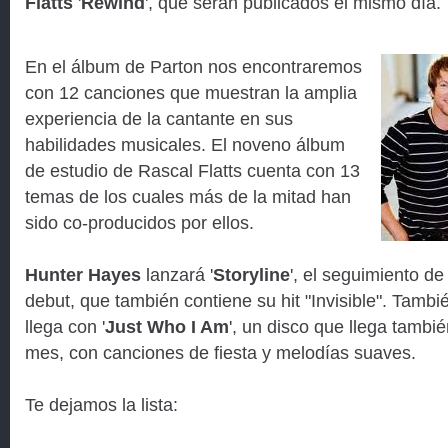
Flatts
'
Rewind
', que serán publicados el mismo día.
En el álbum de Parton nos encontraremos
con 12 canciones que muestran la amplia
experiencia de la cantante en sus
habilidades musicales. El noveno álbum
de estudio de Rascal Flatts cuenta con 13
temas de los cuales más de la mitad han
sido co-producidos por ellos.
Hunter Hayes
lanzará '
Storyline
', el seguimiento d
debut, que también contiene su hit "Invisible". Tamb
llega con '
Just Who I Am
', un disco que llega tambié
mes, con canciones de fiesta y melodías suaves.
Te dejamos la lista: