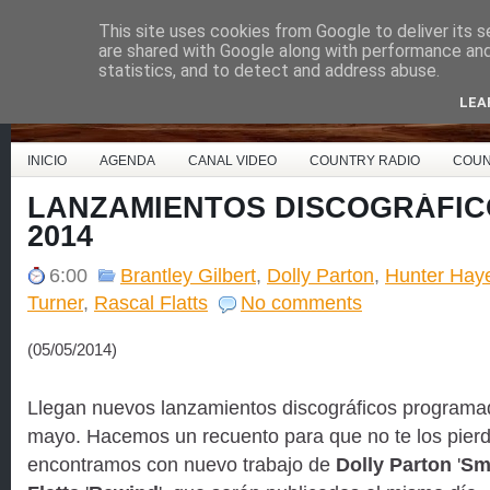
This site uses cookies from Google to deliver its s
Country Music España
are shared with Google along with performance and 
statistics, and to detect and address abuse.
LEA
INICIO
AGENDA
CANAL VIDEO
COUNTRY RADIO
COUN
LANZAMIENTOS DISCOGRÁFIC
2014
6:00
Brantley Gilbert
,
Dolly Parton
,
Hunter Hay
Turner
,
Rascal Flatts
No comments
(05/05/2014)
Llegan nuevos lanzamientos discográficos programa
mayo. Hacemos un recuento para que no te los pierd
encontramos con nuevo trabajo de
Dolly Parton
'
Sm