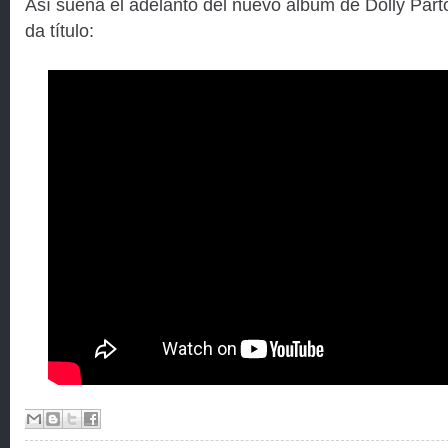
Así suena el adelanto del nuevo álbum de Dolly Parto
da título: