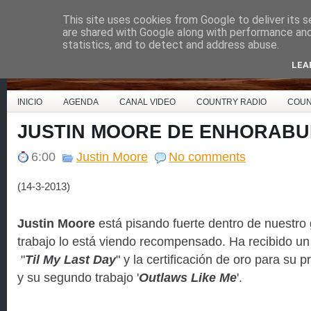
This site uses cookies from Google to deliver its s
Country Music España
are shared with Google along with performance and 
statistics, and to detect and address abuse.
LEA
INICIO
AGENDA
CANAL VIDEO
COUNTRY RADIO
COUN
JUSTIN MOORE DE ENHORAB
6:00
Justin Moore
No comments
(14-3-2013)
Justin Moore
está pisando fuerte dentro de nuestro
trabajo lo está viendo recompensado. Ha recibido un
"
Til My Last Day
" y la certificación de oro para s
y su segundo trabajo '
Outlaws Like Me
'.