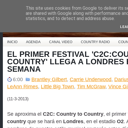
This site uses cookies from Google to deliver its s
Country Music España
are shared with Google along with performance and 
statistics, and to detect and address abuse.
LEA
INICIO
AGENDA
CANAL VIDEO
COUNTRY RADIO
COUN
EL PRIMER FESTIVAL 'C2C:CO
COUNTRY' LLEGA A LONDRES 
SEMANA
6:00
Brantley Gilbert
,
Carrie Underwood
,
Dariu
LeAnn Rimes
,
Little Big Town
,
Tim McGraw
,
Vince Gil
(11-3-2013)
Se aproxima el
C2C: Country to Country
, el primer
country
que se hará en
Londres
, en el estadio
O2
.