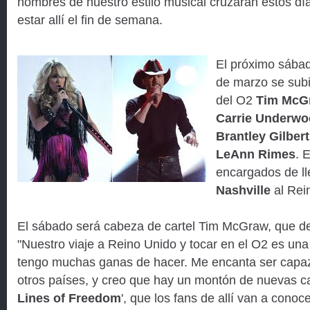
nombres de nuestro estilo musical cruzarán estos día
estar allí el fin de semana.
El próximo sábad
de marzo se subi
del O2
Tim McG
Carrie Underw
Brantley Gilbert
LeAnn Rimes
. 
encargados de ll
Nashville
al Rei
El sábado será cabeza de cartel Tim McGraw, que de
"Nuestro viaje a Reino Unido y tocar en el O2 es una
tengo muchas ganas de hacer. Me encanta ser capaz
otros países, y creo que hay un montón de nuevas c
Lines of Freedom
', que los fans de allí van a conoc