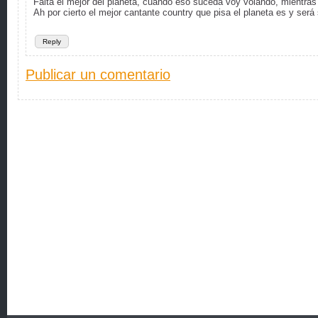
Falta el mejor del planeta, cuando eso suceda voy volando, mientra
Ah por cierto el mejor cantante country que pisa el planeta es y se
Reply
Publicar un comentario