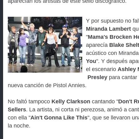
aparecían los artistas de este sello discográfico.
Y por supuesto no fa
Miranda Lambert
que
"
Mama's Brocken He
aparecía
Blake Shel
acústico con Miranda
You
". Y después apa
el escenario
Ashley
Presley
para cantar 
nueva canción de Pistol Annies.
No faltó tampoco
Kelly Clarkson
cantando "
Don't R
Sellers
. La artista, ni corta ni perezosa, animó a can
con ella "
Ain't Gonna Like This
", que se llevaron u
la noche.