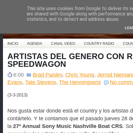
This site uses cookies from Google to deliver its s
Country Music España
are shared with Google along with performance and 
statistics, and to detect and address abuse.
LEA
INICIO
AGENDA
CANAL VIDEO
COUNTRY RADIO
COUN
ARTISTAS DEL GÉNERO CON 
SPEEDWAGON
6:00
Brad Paisley
,
Chris Young
,
Jerrod Nieman
Evans
,
Tate Stevens
,
The Henningsens
No comm
(3-3-2013)
Nos gusta estar donde está el country y los artistas
contártelo. Y te contamos que el pasado jueves 28 d
la
27º Annual Sony Music Nashville Boat CRS
. So