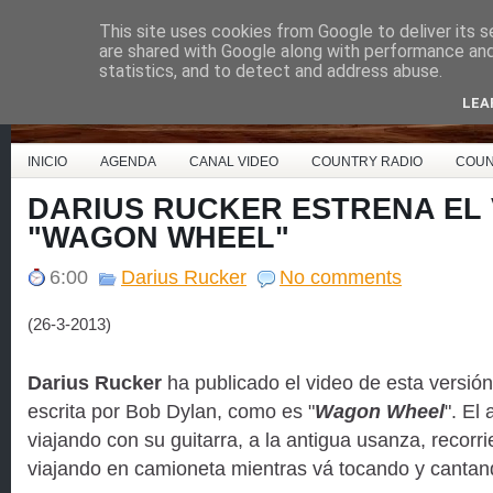
This site uses cookies from Google to deliver its s
Country Music España
are shared with Google along with performance and 
statistics, and to detect and address abuse.
LEA
INICIO
AGENDA
CANAL VIDEO
COUNTRY RADIO
COUN
DARIUS RUCKER ESTRENA EL 
"WAGON WHEEL"
6:00
Darius Rucker
No comments
(26-3-2013)
Darius Rucker
ha publicado el video de esta versión
escrita por Bob Dylan, como es "
Wagon Wheel
". El
viajando con su guitarra, a la antigua usanza, recorri
viajando en camioneta mientras vá tocando y cantan