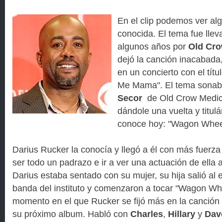
En el clip podemos ver al
conocida. El tema fue llev
algunos años por
Old Cro
dejó la canción inacabada,
en un concierto con el títul
Me Mama". El tema sonab
Secor
de Old Crow Medici
dándole una vuelta y titul
conoce hoy: "Wagon Whee
Darius Rucker la conocía y llegó a él con más fuerza 
ser todo un padrazo e ir a ver una actuación de ella al
Darius estaba sentado con su mujer, su hija salió al
banda del instituto y comenzaron a tocar "Wagon Wh
momento en el que Rucker se fijó más en la canción y
su próximo album. Habló con
Charles
,
Hillary
y
Dav