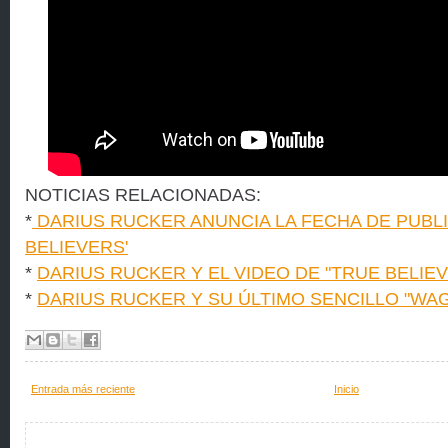
NOTICIAS RELACIONADAS:
*
DARIUS RUCKER ANUNCIA LA FECHA DE PUBLI
BELIEVERS'
*
DARIUS RUCKER Y EL VIDEO DE "TRUE BELIE
*
DARIUS RUCKER Y SU ÚLTIMO SENCILLO "WA
Entrada más reciente
Inicio