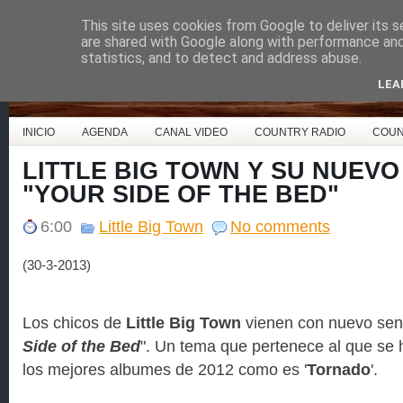
This site uses cookies from Google to deliver its s
Country Music España
are shared with Google along with performance and 
statistics, and to detect and address abuse.
LEA
INICIO
AGENDA
CANAL VIDEO
COUNTRY RADIO
COUN
LITTLE BIG TOWN Y SU NUEVO
"YOUR SIDE OF THE BED"
6:00
Little Big Town
No comments
(30-3-2013)
Los chicos de
Little Big Town
vienen con nuevo senci
Side of the Bed
". Un tema que pertenece al que se
los mejores albumes de 2012 como es '
Tornado
'.