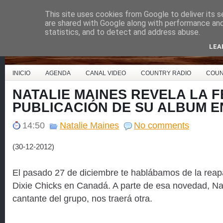
This site uses cookies from Google to deliver its s
Country Music España
are shared with Google along with performance and 
statistics, and to detect and address abuse.
LEA
INICIO
AGENDA
CANAL VIDEO
COUNTRY RADIO
COUN
NATALIE MAINES REVELA LA 
PUBLICACIÓN DE SU ALBUM E
14:50
Natalie Maines
No comments
(30-12-2012)
El pasado 27 de diciembre te hablábamos de la reapa
Dixie Chicks en Canadá. A parte de esa novedad, Nat
cantante del grupo, nos traerá otra.