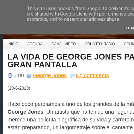
This site uses cookies from Google to deliver its s
Country Music España
are shared with Google along with performance and 
statistics, and to detect and address abuse.
LEA
INICIO
AGENDA
CANAL VIDEO
COUNTRY RADIO
COUN
LA VIDA DE GEORGE JONES P
GRAN PANTALLA
6:00
George Jones
No comments
(19-6-2013)
Hace poco perdíamos a uno de los grandes de la mú
George Jones
. Un artista que ha tenido una 'legenda
merece una película biográfica de su vida y carrera m
están preparando, un largometraje sobre el cantante