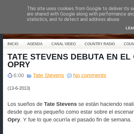
This site uses cookies from Google to deliver its s
Country Music España
are shared with Google along with performance and 
statistics, and to detect and address abuse.
LEA
INICIO
AGENDA
CANAL VIDEO
COUNTRY RADIO
COUN
TATE STEVENS DEBUTA EN EL
OPRY
6:00
Tate Stevens
No comments
(13-6-2013)
Los sueños de
Tate Stevens
se están haciendo real
desde que era pequeño como estar sobre el escenari
Opry
. Y fue lo que ocurría el pasado fin de semana.