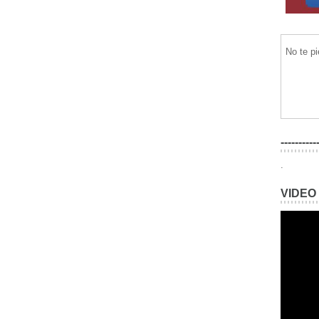
No te p
----------
.
VIDEO