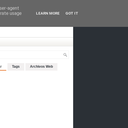
user-agent
erate usage
LEARN MORE
GOT IT
r
Tags
Archivos Web