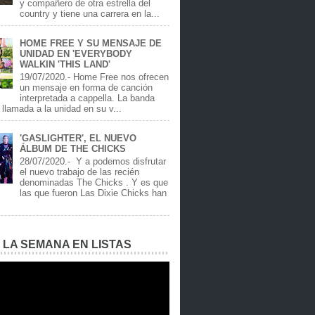
y compañero de otra estrella del
country y tiene una carrera en la...
HOME FREE Y SU MENSAJE DE
UNIDAD EN 'EVERYBODY
WALKIN 'THIS LAND'
19/07/2020.- Home Free nos ofrecen
un mensaje en forma de canción
interpretada a cappella. La banda
llamada a la unidad en su v...
'GASLIGHTER', EL NUEVO
ÁLBUM DE THE CHICKS
28/07/2020.- Y a podemos disfrutar
el nuevo trabajo de las recién
denominadas The Chicks . Y es que
las que fueron Las Dixie Chicks han
E LA SEMANA EN LISTAS