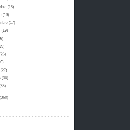
mbre
(15)
re
(19)
embre
(17)
o
(19)
6)
25)
(26)
30)
o
(27)
o
(30)
(35)
(360)