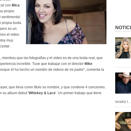
ical con
Mica
su propio
 sentimental.
mi propia boda.
NOTIC
 pero es un
mos el video
stoy muy
rystal.
ión, mientras que las fotografías y el video es de una boda real, que
xperiencia increíble. Tuve que trabajar con el director
Mike
porque él ha hecho un montón de videos de mi padre", comenta la
yer, que lleva como título su nombre, y que contiene 4 canciones.
 su album debut '
Whiskey & Lace
'. Un primer trabajo que tiene
tendrá l..