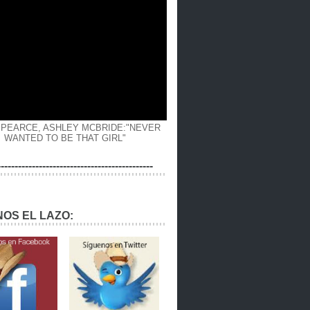
 PEARCE, ASHLEY MCBRIDE:"NEVER
WANTED TO BE THAT GIRL"
---------------------------------------------
OS EL LAZO: