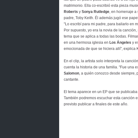
matrimonio. Ella co-escribió esta pieza mus
Roberts
y
Sonya Rutledge
, en homenaje a 
padre, Toby Keith. Él además jugó ese papel
"Lo escribí para mi padre, para bailarlo en 
Por supuesto, yo era la novia de la canción,
tema que se aplica a todas las bodas. Filma
en una hermosa iglesia en
Los Ángeles
y e
emocionada de que se hiciera allí", explica K
En el clip, la artista solo interpreta la canc
cuenta la historia de una familia. "Fue una e
Salomon
, a quién conozco desde siempre, 
cantante.
El tema aparece en un EP que se publicaba a
También podremos escuchar esta canción en
previsto publicar a finales de este año.