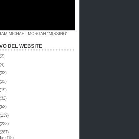
LIAM MICHAEL MORGAN:"MISSING"
VO DEL WEBSITE
(2)
(4)
(33)
(23)
(19)
(32)
(52)
(139)
(233)
(287)
mbre
(18)