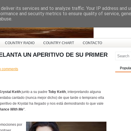
deliver its services and to analyze traffic. Your IP address and 
ña
formance and security metrics to ensure quality of service, gen
abuse.
COUNTRY RADIO
COUNTRY CHART
CONTACTO
ELANTA UN APERITIVO DE SU PRIMER
Popula
o comments
Krystal Keith
junto a su padre
Toby Keith
, interpretando alguna
y estaba cantado (nunca mejor dicho) de que tarde o temprano ella
eritivo de Krystal ha llegado y nos está demostrando lo que vale
Dance With Me
".
 emociones por
ontraer