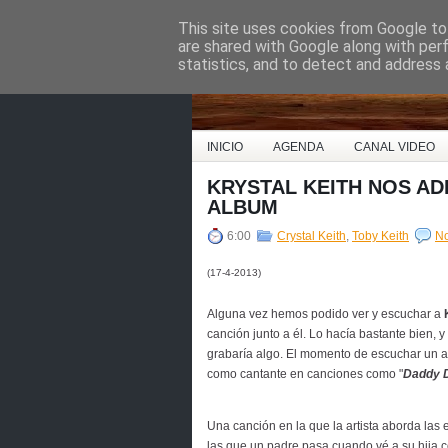
This site uses cookies from Google to 
Country Music Espa
are shared with Google along with per
statistics, and to detect and address 
INICIO
AGENDA
CANAL VIDEO
KRYSTAL KEITH NOS AD
ALBUM
6:00
Crystal Keith
,
Toby Keith
N
(17-4-2013)
Alguna vez hemos podido ver y escuchar a
canción junto a él. Lo hacía bastante bien, 
grabaría algo. El momento de escuchar un ap
como cantante en canciones como "
Daddy 
Una canción en la que la artista aborda las
las que un padre pasa cuando vé a su hija c