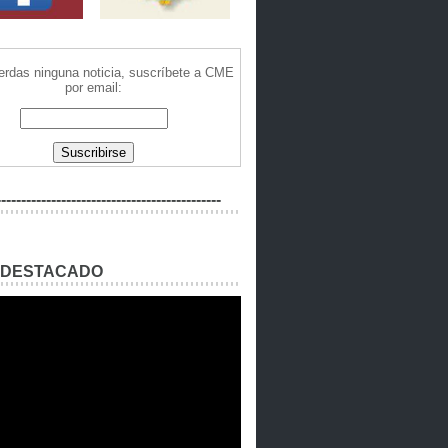
ierdas ninguna noticia, suscríbete a CME
por email:
---------------------------------------------
 DESTACADO