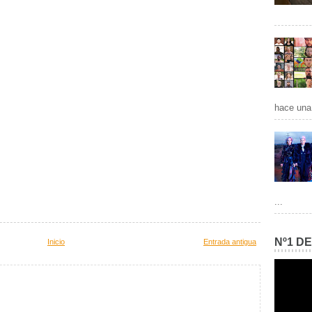
hace una 
...
Nº1 D
Inicio
Entrada antigua