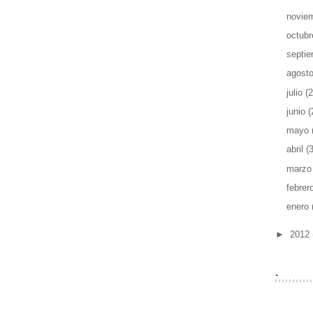
novie
octub
septi
agost
julio
(2
junio
(
mayo
abril
(
marz
febrer
enero
►
2012
.