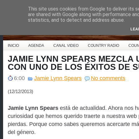
This site uses cookies from Google to deliver its s
Country Music España
are shared with Google along with performance and 
statistics, and to detect and address abuse.
LEA
INICIO
AGENDA
CANAL VIDEO
COUNTRY RADIO
COUN
JAMIE LYNN SPEARS MEZCLA 
CON UNO DE LOS ÉXITOS DE 
6:00
Jamie Lynn Spears
No comments
(12/12/2013)
Jamie Lynn Spears
está de actualidad. Ahora nos h
curiosidad que hemos querido traerte a nuestra web 
pierdas. Porque como sabes queremos acercarte más
del género.