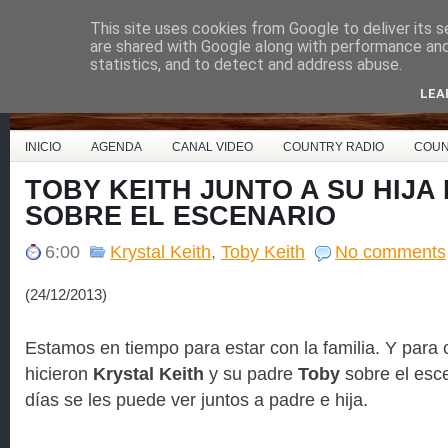
This site uses cookies from Google to deliver its s
Country Music España
are shared with Google along with performance and 
statistics, and to detect and address abuse.
LEA
INICIO
AGENDA
CANAL VIDEO
COUNTRY RADIO
COUN
TOBY KEITH JUNTO A SU HIJA
SOBRE EL ESCENARIO
6:00
Krystal Keith
,
Toby Keith
No comments
(24/12/2013)
Estamos en tiempo para estar con la familia. Y para 
hicieron
Krystal Keith
y su padre
Toby
sobre el esc
días se les puede ver juntos a padre e hija.