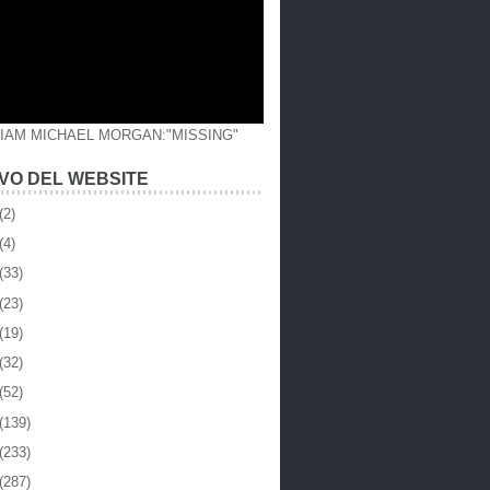
LIAM MICHAEL MORGAN:"MISSING"
VO DEL WEBSITE
(2)
(4)
(33)
(23)
(19)
(32)
(52)
(139)
(233)
(287)