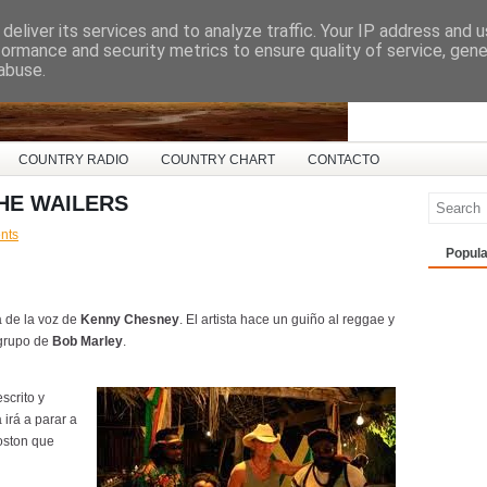
deliver its services and to analyze traffic. Your IP address and 
ña
formance and security metrics to ensure quality of service, gen
abuse.
COUNTRY RADIO
COUNTRY CHART
CONTACTO
HE WAILERS
nts
Popula
a de la voz de
Kenny Chesney
. El artista hace un guiño al reggae y
 grupo de
Bob Marley
.
scrito y
irá a parar a
oston que