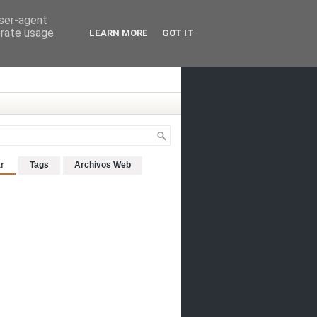
user-agent
erate usage
LEARN MORE
GOT IT
r
Tags
Archivos Web