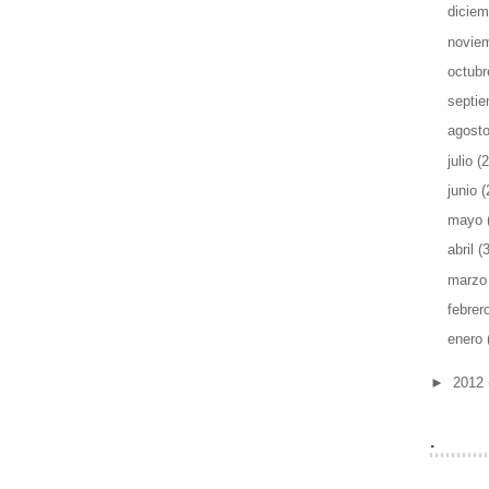
dicie
novie
octub
septi
agost
julio
(2
junio
(
mayo
abril
(
marz
febrer
enero
►
2012
.