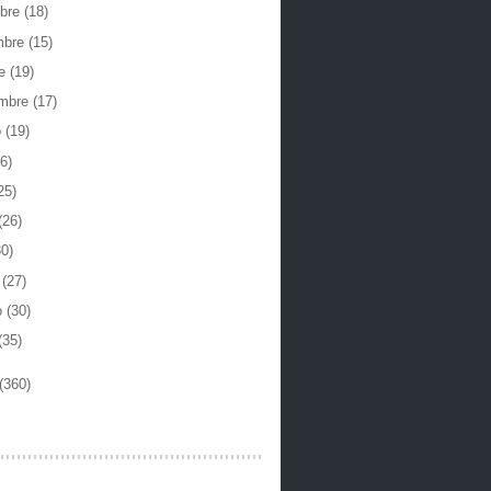
mbre
(18)
mbre
(15)
re
(19)
embre
(17)
o
(19)
6)
25)
(26)
30)
o
(27)
o
(30)
(35)
(360)