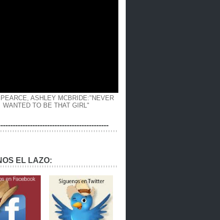
 PEARCE, ASHLEY MCBRIDE:"NEVER
WANTED TO BE THAT GIRL"
---------------------------------------------
OS EL LAZO: