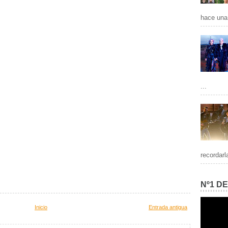
hace una 
...
recordarl
Nº1 D
Inicio
Entrada antigua