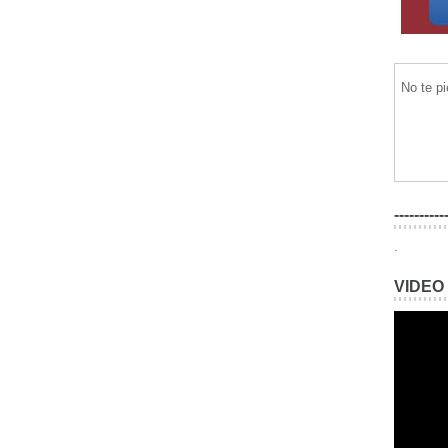
No te p
----------
.
VIDEO