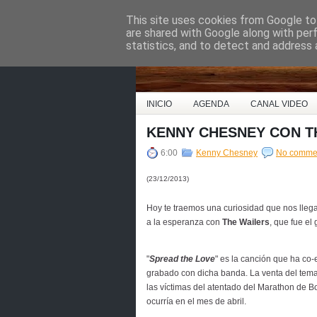
This site uses cookies from Google to 
Country Music Espa
are shared with Google along with per
statistics, and to detect and address 
INICIO
AGENDA
CANAL VIDEO
KENNY CHESNEY CON T
6:00
Kenny Chesney
No comme
(23/12/2013)
Hoy te traemos una curiosidad que nos lleg
a la esperanza con
The Wailers
, que fue el
"
Spread the Love
" es la canción que ha co-e
grabado con dicha banda. La venta del tema 
las víctimas del atentado del Marathon de B
ocurría en el mes de abril.