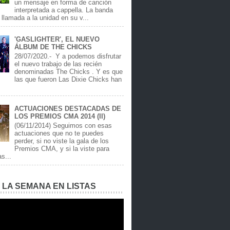
un mensaje en forma de canción
interpretada a cappella. La banda
llamada a la unidad en su v...
'GASLIGHTER', EL NUEVO
ÁLBUM DE THE CHICKS
28/07/2020.- Y a podemos disfrutar
el nuevo trabajo de las recién
denominadas The Chicks . Y es que
las que fueron Las Dixie Chicks han
ACTUACIONES DESTACADAS DE
LOS PREMIOS CMA 2014 (II)
(06/11/2014) Seguimos con esas
actuaciones que no te puedes
perder, si no viste la gala de los
Premios CMA, y si la viste para
as...
E LA SEMANA EN LISTAS