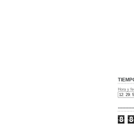
TIEMP
Hora y fe
----------
8
8