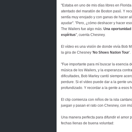
"Estaba en uno de mis días libres en Florida
atentado del maratón de Boston pasó. Y re
sentía muy enojado y con ganas de hacer a
ayudar". "Pero, ¿cómo deshacer y hacer eso
The Wailers fue algo más.
Una oportunidad 
espíritus
", cuenta Chesney.
El vídeo es una visión de donde vivía Bob 
la gira de Chesney '
No Shoes Nation Tour
'.
"Fue importante para mí buscar la esencia 
música de los Wailers, y la esperanza contr
dificultades, Bob Marley cantó siempre acer
perdure. Si el vídeo puede dar a la gente u
profundizado. Y recordar a la gente a esos 
El clip comienza con niños de la isla cantan
juegan y pasan el rato con Chesney, con imá
Una manera perfecta para difundir el amor po
fechas llenas de buena voluntad: