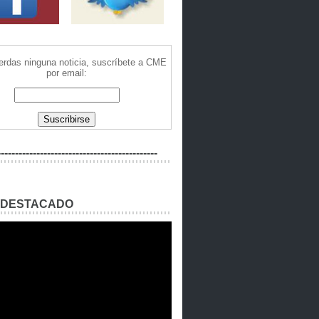
ierdas ninguna noticia, suscríbete a CME
por email:
---------------------------------------------
 DESTACADO