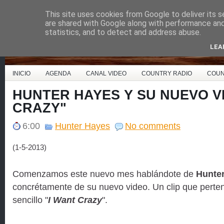
This site uses cookies from Google to deliver its s
Country Music España
are shared with Google along with performance and 
statistics, and to detect and address abuse.
LEA
INICIO
AGENDA
CANAL VIDEO
COUNTRY RADIO
COUN
HUNTER HAYES Y SU NUEVO V
CRAZY"
6:00
Hunter Hayes
No comments
(1-5-2013)
Comenzamos este nuevo mes hablándote de
Hunte
concrétamente de su nuevo video. Un clip que perten
sencillo "
I Want Crazy
".