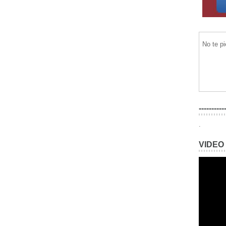
No te p
----------
.
VIDEO