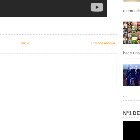
recordarl
Inicio
Entrada antigua
hace una 
...
Nº1 D