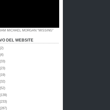
LIAM MICHAEL MORGAN:"MISSING"
VO DEL WEBSITE
(2)
(4)
(33)
(23)
(19)
(32)
(52)
(139)
(233)
(287)