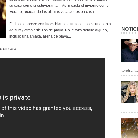
su casa como si estuvieran allí. Así mezcla el invierno con el
verano, recreando las últimas vacaciones en casa.
El chico aparece con luces blancas, un tocadiscos, una tabla
NOTIC
de surf y otros artículos de playa. No le falta detalle alguno,
incluso una amaca, arena de playa...
e en casa...
tendrá l..