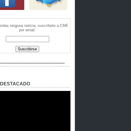
ierdas ninguna noticia, suscríbete a CME
por email:
---------------------------------------------
 DESTACADO