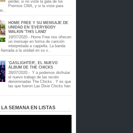
perder, si no viste la gala de los
Premios CMA, y si la viste para
as...
HOME FREE Y SU MENSAJE DE
UNIDAD EN 'EVERYBODY
WALKIN 'THIS LAND'
19/07/2020.- Home Free nos ofrecen
un mensaje en forma de canción
interpretada a cappella. La banda
llamada a la unidad en su v...
'GASLIGHTER', EL NUEVO
ÁLBUM DE THE CHICKS
28/07/2020.- Y a podemos disfrutar
el nuevo trabajo de las recién
denominadas The Chicks . Y es que
las que fueron Las Dixie Chicks han
E LA SEMANA EN LISTAS