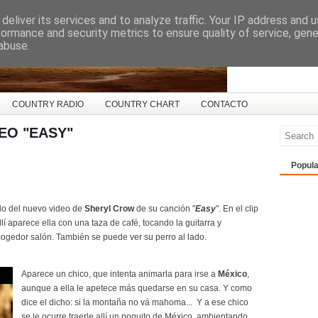
deliver its services and to analyze traffic. Your IP address and 
ña
formance and security metrics to ensure quality of service, gen
abuse.
COUNTRY RADIO
COUNTRY CHART
CONTACTO
EO "EASY"
Popula
o del nuevo video de
Sheryl Crow
de su canción "
Easy
". En el clip
Allí aparece ella con una taza de café, tocando la guitarra y
ogedor salón. También se puede ver su perro al lado.
Aparece un chico, que intenta animarla para irse a
México
,
aunque a ella le apetece más quedarse en su casa. Y como
dice el dicho: si la montaña no vá mahoma... Y a ese chico
se le ocurre traerle allí un poquito de México, ambientando