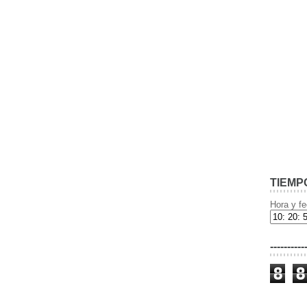
TIEMP
Hora y fe
----------
8
8