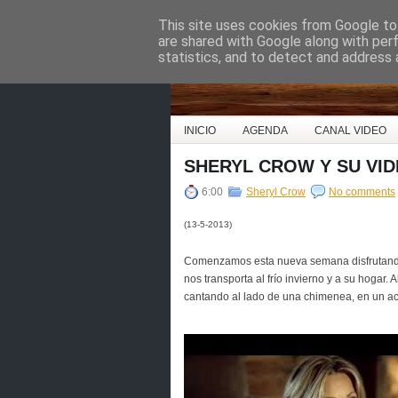
This site uses cookies from Google to 
Country Music Espa
are shared with Google along with per
statistics, and to detect and address 
INICIO
AGENDA
CANAL VIDEO
SHERYL CROW Y SU VID
6:00
Sheryl Crow
No comments
(13-5-2013)
Comenzamos esta nueva semana disfrutand
nos transporta al frío invierno y a su hogar. 
cantando al lado de una chimenea, en un ac