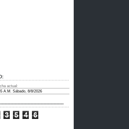
O:
cha actual:
---------------------------------------------
3
5
4
6