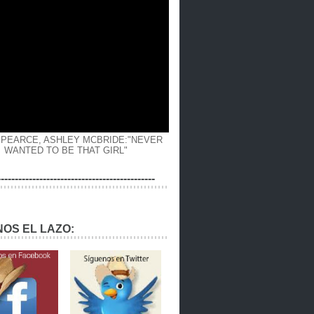
 PEARCE, ASHLEY MCBRIDE:"NEVER
WANTED TO BE THAT GIRL"
---------------------------------------------
OS EL LAZO: