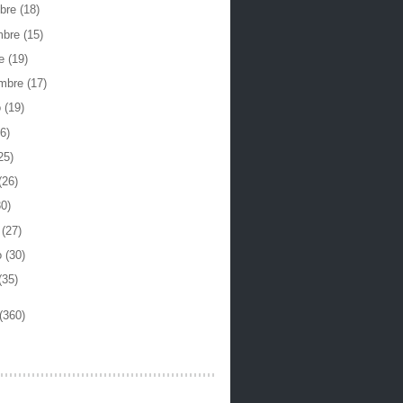
mbre
(18)
mbre
(15)
re
(19)
embre
(17)
o
(19)
6)
25)
(26)
30)
o
(27)
o
(30)
(35)
(360)