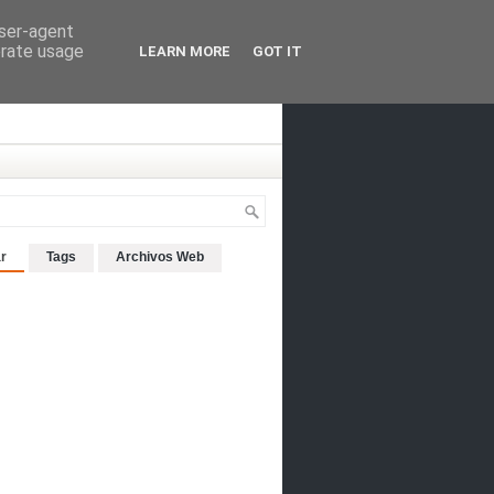
user-agent
erate usage
LEARN MORE
GOT IT
r
Tags
Archivos Web