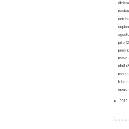
dicie
novie
octub
septi
agost
julio
(2
junio
(
mayo
abril
(
marz
febrer
enero
►
2012
.