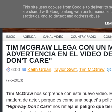
This site uses cookies from Google to deliver its s
Country Music España
are shared with Google along with performance and 
statistics, and to detect and address abuse.
LEA
INICIO
AGENDA
CANAL VIDEO
COUNTRY RADIO
COUN
TIM MCGRAW LLEGA CON UN 
ADVERTENCIA EN EL VIDEO D
DON'T CARE"
6:00
Keith Urban
,
Taylor Swift
,
Tim McGraw
(7-5-2013)
Tim McGraw
nos sorprende con este nuevo video. E
madera de actor, porque es como una pequeña pelícu
"
Highway Don't Care
" nos refleja
el peligro que ti