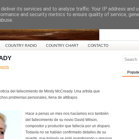
deliver its services and to analyze traffic. Your IP address and 
ña
formance and security metrics to ensure quality of service, gen
abuse.
COUNTRY RADIO
COUNTRY CHART
CONTACTO
ADY
ments
Popula
ticia del fallecimiento de Mindy McCready. Una artista que
hos problemas personales, llena de altibajos.
Hace a penas un mes nos hacíamos eco también
del fallecimiento de su novio David Wilson,
compositor y productor que fallecía por un disparo.
Todavía no se habían confirmado detalles de su
muerte, que todavía se está investigando y algunas