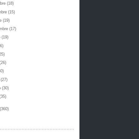
mbre
(18)
mbre
(15)
re
(19)
embre
(17)
o
(19)
6)
25)
(26)
30)
o
(27)
o
(30)
(35)
(360)