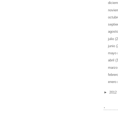
dicie
novie
octub
septi
agost
julio
(2
junio
(
mayo
abril
(
marz
febrer
enero
►
2012
.