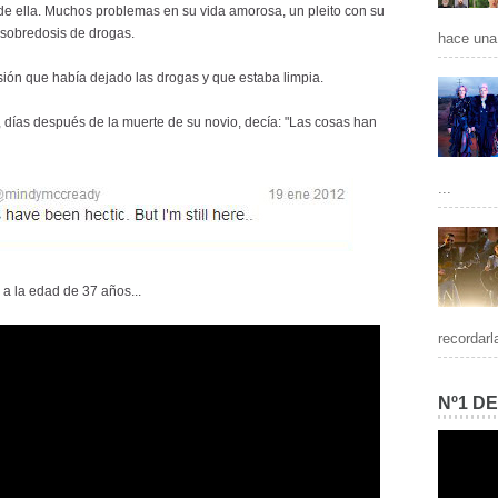
e ella. Muchos problemas en su vida amorosa, un pleito con su
a sobredosis de drogas.
hace una 
sión que había dejado las drogas y que estaba limpia.
, días después de la muerte de su novio, decía: "Las cosas han
...
 a la edad de 37 años...
recordarl
Nº1 D