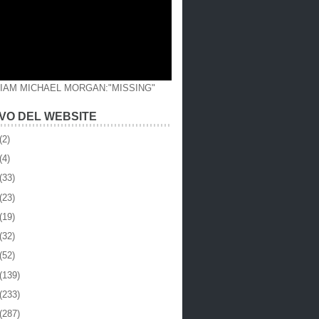
LIAM MICHAEL MORGAN:"MISSING"
VO DEL WEBSITE
(2)
(4)
(33)
(23)
(19)
(32)
(52)
(139)
(233)
(287)