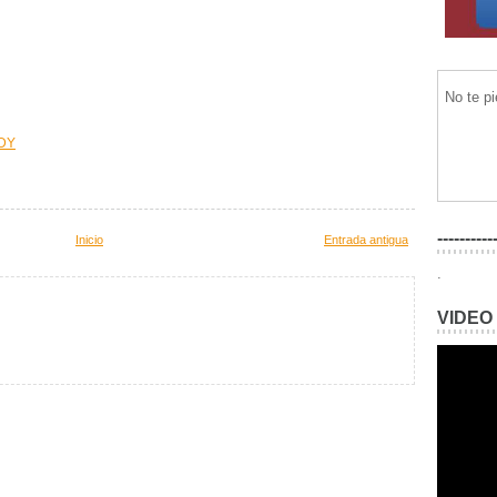
No te p
DY
----------
Inicio
Entrada antigua
.
VIDEO