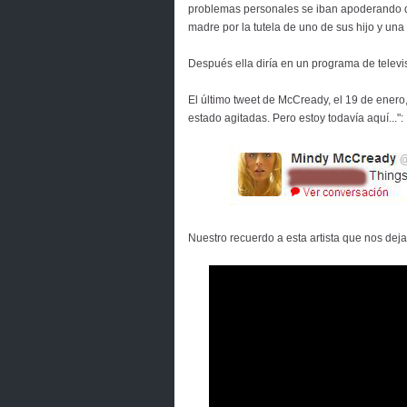
problemas personales se iban apoderando d
madre por la tutela de uno de sus hijo y un
Después ella diría en un programa de televi
El último tweet de McCready, el 19 de enero
estado agitadas. Pero estoy todavía aquí...":
Nuestro recuerdo a esta artista que nos deja