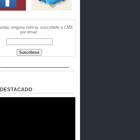
ierdas ninguna noticia, suscríbete a CME
por email:
---------------------------------------------
 DESTACADO