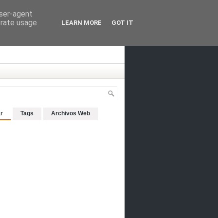
user-agent
erate usage
LEARN MORE
GOT IT
r
Tags
Archivos Web