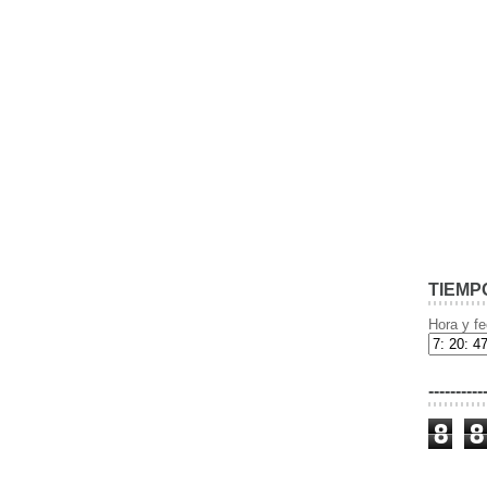
TIEMP
Hora y fe
----------
8
8