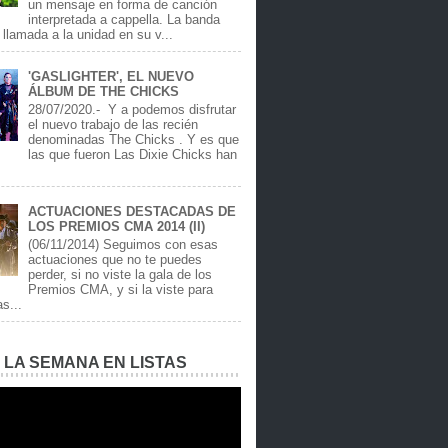
un mensaje en forma de canción
interpretada a cappella. La banda
llamada a la unidad en su v...
'GASLIGHTER', EL NUEVO
ÁLBUM DE THE CHICKS
28/07/2020.- Y a podemos disfrutar
el nuevo trabajo de las recién
denominadas The Chicks . Y es que
las que fueron Las Dixie Chicks han
ACTUACIONES DESTACADAS DE
LOS PREMIOS CMA 2014 (II)
(06/11/2014) Seguimos con esas
actuaciones que no te puedes
perder, si no viste la gala de los
Premios CMA, y si la viste para
as...
E LA SEMANA EN LISTAS