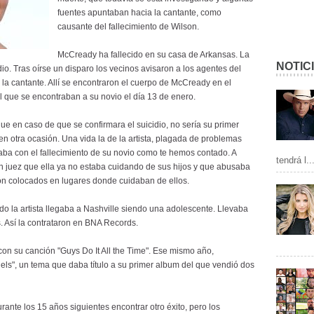
fuentes apuntaban hacia la cantante, como
causante del fallecimiento de Wilson.
McCready ha fallecido en su casa de Arkansas. La
NOTIC
o. Tras oírse un disparo los vecinos avisaron a los agentes del
e la cantante. Allí se encontraron el cuerpo de McCready en el
l que se encontraban a su novio el día 13 de enero.
 en caso de que se confirmara el suicidio, no sería su primer
ó en otra ocasión. Una vida la de la artista, plagada de problemas
a con el fallecimiento de su novio como te hemos contado. A
tendrá l..
un juez que ella ya no estaba cuidando de sus hijos y que abusaba
eron colocados en lugares donde cuidaban de ellos.
do la artista llegaba a Nashville siendo una adolescente. Llevaba
. Así la contrataron en BNA Records.
on su canción "Guys Do It All the Time". Ese mismo año,
ls", un tema que daba título a su primer album del que vendió dos
rante los 15 años siguientes encontrar otro éxito, pero los