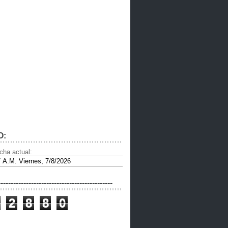
O:
cha actual:
---------------------------------------------
2
8
8
0