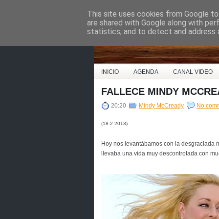
This site uses cookies from Google to 
Country Music Espa
are shared with Google along with per
statistics, and to detect and address 
INICIO
AGENDA
CANAL VIDEO
FALLECE MINDY MCCRE
20:20
Mindy McCready
No com
(18-2-2013)
Hoy nos levantábamos con la desgraciada no
llevaba una vida muy descontrolada con muc