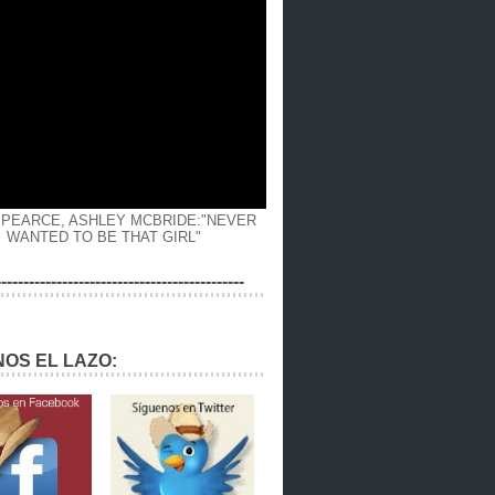
 PEARCE, ASHLEY MCBRIDE:"NEVER
WANTED TO BE THAT GIRL"
---------------------------------------------
OS EL LAZO: