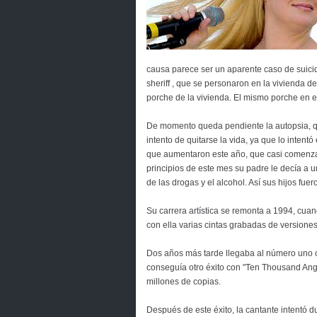
causa parece ser un aparente caso de suicidi
sheriff , que se personaron en la vivienda d
porche de la vivienda. El mismo porche en e
De momento queda pendiente la autopsia, que
intento de quitarse la vida, ya que lo intent
que aumentaron este año, que casi comenzab
principios de este mes su padre le decía a 
de las drogas y el alcohol. Así sus hijos fu
Su carrera artística se remonta a 1994, cuan
con ella varias cintas grabadas de versiones
Dos años más tarde llegaba al número uno c
conseguía otro éxito con "Ten Thousand Ange
millones de copias.
Después de este éxito, la cantante intentó du