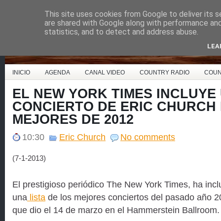
This site uses cookies from Google to deliver its s
Country Music España
are shared with Google along with performance and 
statistics, and to detect and address abuse.
LEA
INICIO
AGENDA
CANAL VIDEO
COUNTRY RADIO
COUN
EL NEW YORK TIMES INCLUYE
CONCIERTO DE ERIC CHURCH
MEJORES DE 2012
10:30
Eric Church
No comments
(7-1-2013)
El prestigioso periódico The New York Times, ha incl
una
lista
de los mejores conciertos del pasado año 2
que dio el 14 de marzo en el Hammerstein Ballroom.