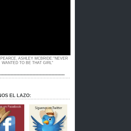
 PEARCE, ASHLEY MCBRIDE:"NEVER
WANTED TO BE THAT GIRL"
---------------------------------------------
OS EL LAZO: