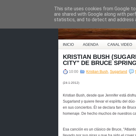
This site uses cookies from Google to 
Country Music Espa
are shared with Google along with per
statistics, and to detect and address 
INICIO
AGENDA
CANAL VIDEO
KRISTIAN BUSH (SUGAR
CITY" DE BRUCE SPRIN
10:00
Kristian Bush
,
Sugarland
(24-1-2012)
Kristian Bush, desde que Jennifer está disfr
Sugarland y quiere llevar el espíritu del d
en sus conciertos. Él se declara fan de Br
homenaje. De hecho muchos de nuestros can
Esa canción es un clásico de Bruce, "Atlanti
llevado por sus giras y que ha sido el cover 