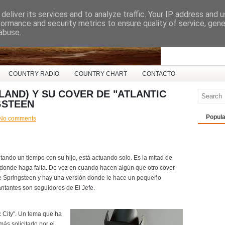
deliver its services and to analyze traffic. Your IP address and 
ña
formance and security metrics to ensure quality of service, gen
abuse.
COUNTRY RADIO
COUNTRY CHART
CONTACTO
LAND) Y SU COVER DE "ATLANTIC
GSTEEN
Popula
No comments
utando un tiempo con su hijo, está actuando solo. Es la mitad de
úo donde haga falta. De vez en cuando hacen algún que otro cover
uce Springsteen y hay una versión donde le hace un pequeño
tantes son seguidores de El Jefe.
c City". Un tema que ha
más solicitado por el