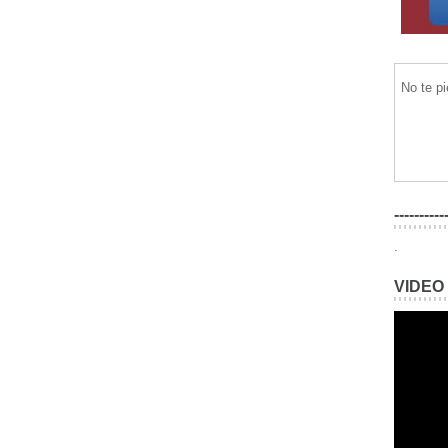
No te p
----------
.
VIDEO