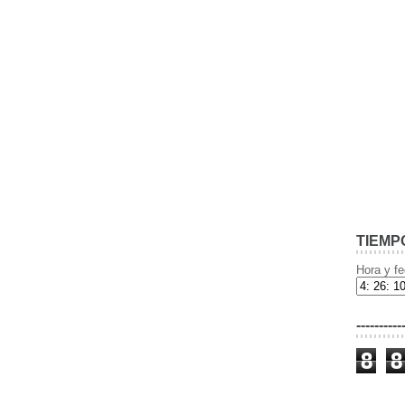
TIEMP
Hora y fe
----------
8
8