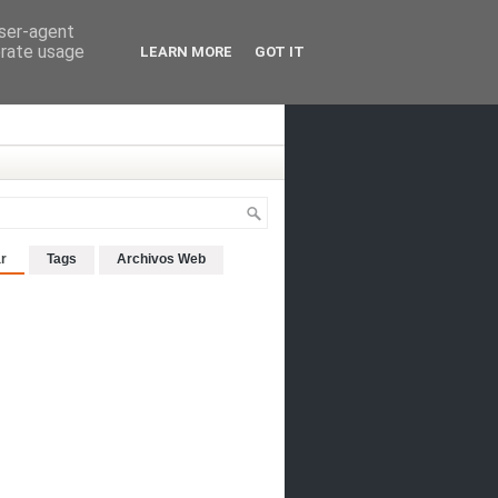
user-agent
erate usage
LEARN MORE
GOT IT
r
Tags
Archivos Web