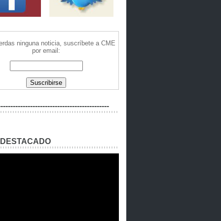
ierdas ninguna noticia, suscríbete a CME
por email:
---------------------------------------------
 DESTACADO