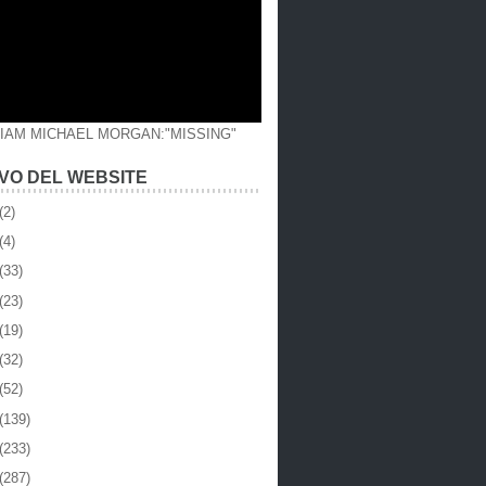
LIAM MICHAEL MORGAN:"MISSING"
VO DEL WEBSITE
(2)
(4)
(33)
(23)
(19)
(32)
(52)
(139)
(233)
(287)