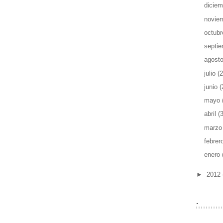
dicie
novie
octub
septi
agost
julio
(2
junio
(
mayo
abril
(
marz
febrer
enero
►
2012
.