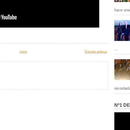
hace una 
...
Inicio
Entrada antigua
recordarl
Nº1 D