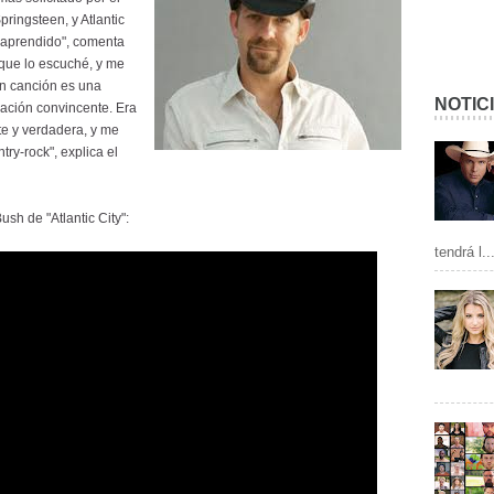
ringsteen, y Atlantic
e aprendido", comenta
que lo escuché, y me
an canción es una
NOTIC
uación convincente. Era
te y verdadera, y me
ry-rock", explica el
sh de "Atlantic City":
tendrá l..