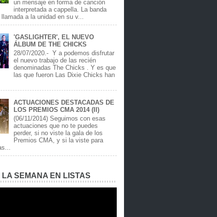
un mensaje en forma de canción
interpretada a cappella. La banda
llamada a la unidad en su v...
'GASLIGHTER', EL NUEVO
ÁLBUM DE THE CHICKS
28/07/2020.- Y a podemos disfrutar
el nuevo trabajo de las recién
denominadas The Chicks . Y es que
las que fueron Las Dixie Chicks han
ACTUACIONES DESTACADAS DE
LOS PREMIOS CMA 2014 (II)
(06/11/2014) Seguimos con esas
actuaciones que no te puedes
perder, si no viste la gala de los
Premios CMA, y si la viste para
as...
E LA SEMANA EN LISTAS