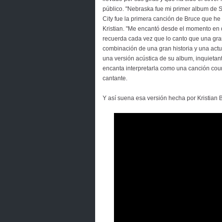
público. "Nebraska fue mi primer album de Sp
City fue la primera canción de Bruce que h
Kristian. "Me encantó desde el momento en 
recuerda cada vez que lo canto que una gr
combinación de una gran historia y una act
una versión acústica de su album, inquietan
encanta interpretarla como una canción count
cantante.
Y así suena esa versión hecha por Kristian Bu