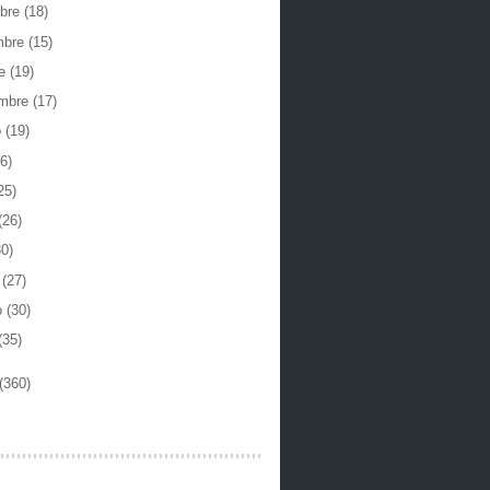
mbre
(18)
mbre
(15)
re
(19)
embre
(17)
o
(19)
6)
25)
(26)
30)
o
(27)
o
(30)
(35)
(360)