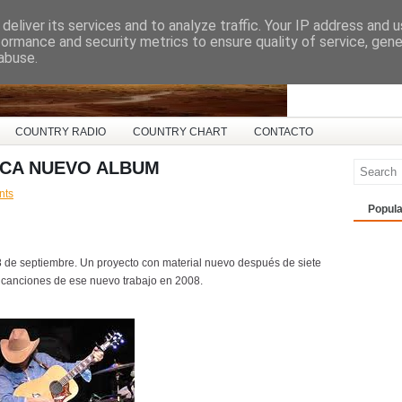
deliver its services and to analyze traffic. Your IP address and 
ña
formance and security metrics to ensure quality of service, gen
abuse.
COUNTRY RADIO
COUNTRY CHART
CONTACTO
ICA NUEVO ALBUM
nts
Popula
 de septiembre. Un proyecto con material nuevo después de siete
 canciones de ese nuevo trabajo en 2008.