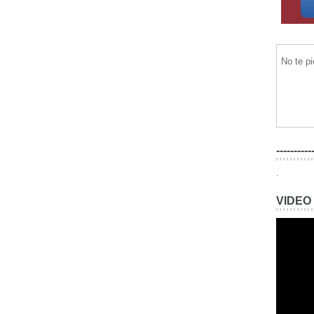
No te p
----------
.
VIDEO