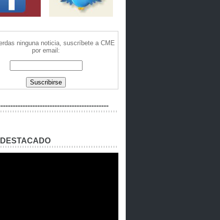
ierdas ninguna noticia, suscríbete a CME
por email:
---------------------------------------------
 DESTACADO