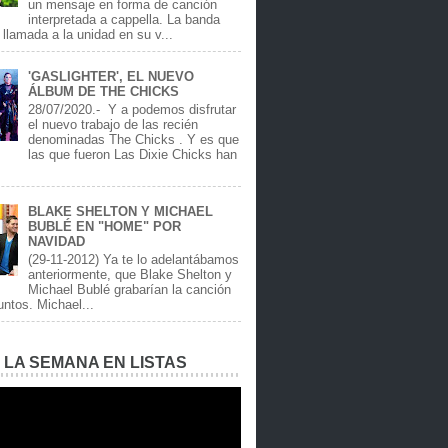
un mensaje en forma de canción
interpretada a cappella. La banda
llamada a la unidad en su v...
'GASLIGHTER', EL NUEVO
ÁLBUM DE THE CHICKS
28/07/2020.- Y a podemos disfrutar
el nuevo trabajo de las recién
denominadas The Chicks . Y es que
las que fueron Las Dixie Chicks han
BLAKE SHELTON Y MICHAEL
BUBLÉ EN "HOME" POR
NAVIDAD
(29-11-2012) Ya te lo adelantábamos
anteriormente, que Blake Shelton y
Michael Bublé grabarían la canción
ntos. Michael...
E LA SEMANA EN LISTAS