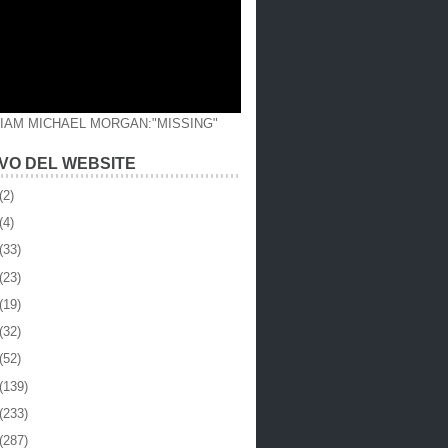
LIAM MICHAEL MORGAN:"MISSING"
VO DEL WEBSITE
(2)
(4)
(33)
(23)
(19)
(32)
(52)
(139)
(233)
(287)