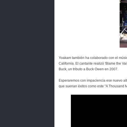
Yoakam también ha colaborado con el músico
California. El cantante realizó 'Blame the 
Buck, un tributo a Buck Owen en 2007.
Esperaremos con impaciencia ese nuevo al
que suenan éxitos como este "A Thousand 