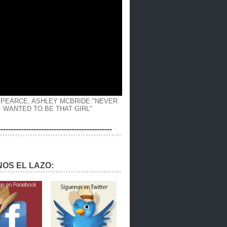
 PEARCE, ASHLEY MCBRIDE:"NEVER
WANTED TO BE THAT GIRL"
---------------------------------------------
OS EL LAZO: