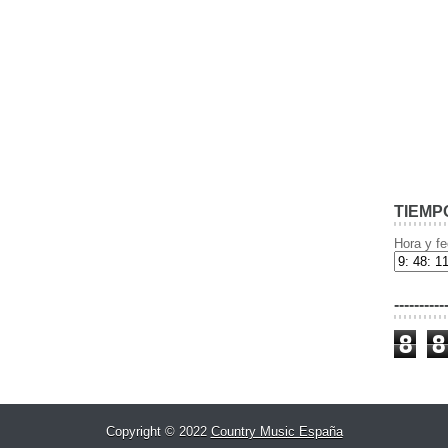
TIEMP
Hora y fe
----------
8
8
Copyright © 2022
Country Music España