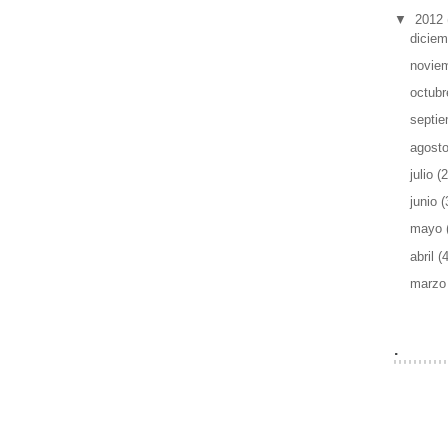
▼
2012
dicie
novie
octub
septi
agost
julio
(2
junio
(
mayo
abril
(
marz
.