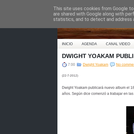
This site uses cookies from Google to 
Country Music Espa
are shared with Google along with per
statistics, and to detect and address 
INICIO
AGENDA
CANAL VIDEO
DWIGHT YOAKAM PUBL
7:00
Dwight Yoakam
No comme
(22-7-2012)
Dwight Yoakam publicará nuevo album el 18
años. Según dice comenzó a trabajar en las