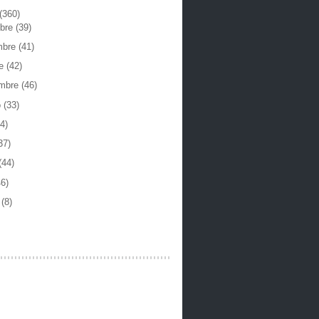
(360)
mbre
(39)
mbre
(41)
re
(42)
embre
(46)
o
(33)
4)
37)
(44)
46)
o
(8)