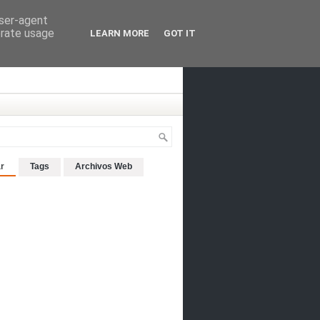
user-agent
erate usage
LEARN MORE
GOT IT
r
Tags
Archivos Web