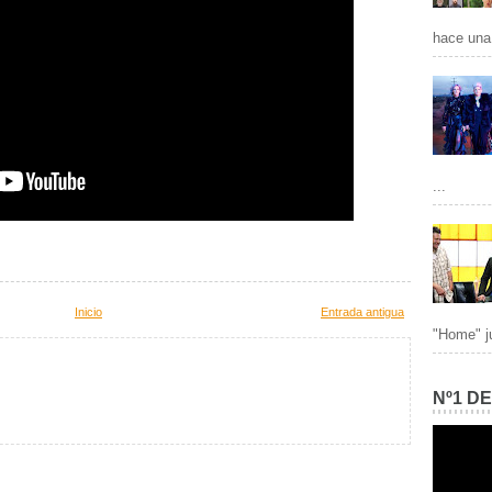
hace una 
...
Inicio
Entrada antigua
"Home" ju
Nº1 D