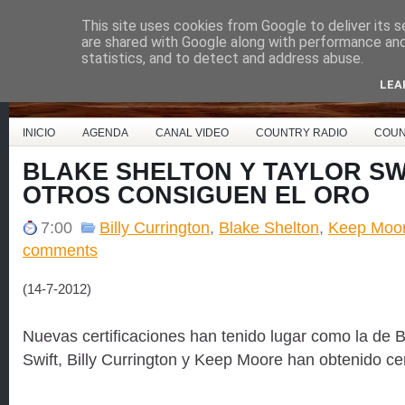
This site uses cookies from Google to deliver its s
Country Music España
are shared with Google along with performance and 
statistics, and to detect and address abuse.
LEA
INICIO
AGENDA
CANAL VIDEO
COUNTRY RADIO
COUN
BLAKE SHELTON Y TAYLOR SW
OTROS CONSIGUEN EL ORO
7:00
Billy Currington
,
Blake Shelton
,
Keep Moo
comments
(14-7-2012)
Nuevas certificaciones han tenido lugar como la de B
Swift, Billy Currington y Keep Moore han obtenido cer