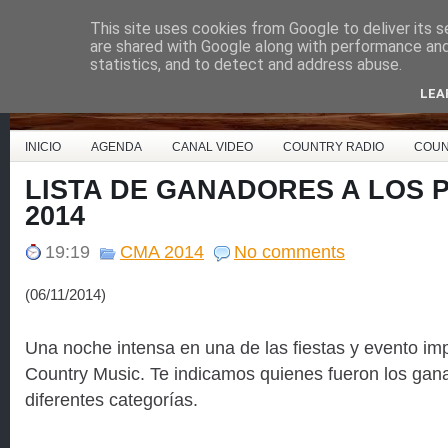
This site uses cookies from Google to deliver its s
Country Music España
are shared with Google along with performance and 
statistics, and to detect and address abuse.
LEA
INICIO
AGENDA
CANAL VIDEO
COUNTRY RADIO
COUN
LISTA DE GANADORES A LOS 
2014
19:19
CMA 2014
No comments
(06/11/2014)
Una noche intensa en una de las fiestas y evento imp
Country Music. Te indicamos quienes fueron los gan
diferentes categorías.