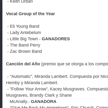
- Keith Urban
Vocal Group of the Year
- Eli Young Band
- Lady Antebelum
- Little Big Town -
GANADORES
- The Band Perry
- Zac Brown Band
Canción del Año
(premio que se otorga a los compo
- "Automatic", Miranda Lambert. Compuesta por Nico
Hemby y Miranda Lambert.
- "Follow Your Arrow", Kacey Musgraves. Compuest
Musgraves, Brandy Clark y Shane
McAnally.-
GANADORA
- "Give Me Back My Hometown", Eric Church. Compu