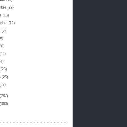
mbre
(22)
re
(16)
embre
(12)
o
(9)
8)
20)
(24)
24)
o
(25)
o
(25)
(27)
(287)
(360)