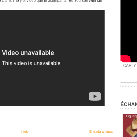
Cains Trio y el vídeo que lo acompaña, "Be Yourself With Me":
CARLY
----------
.
ÉCHAN
Inicio
Entrada antigua