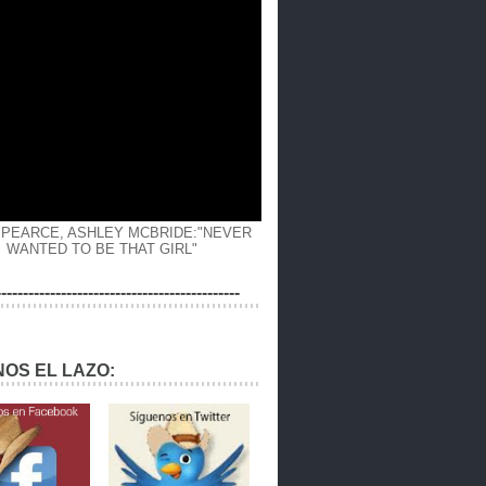
 PEARCE, ASHLEY MCBRIDE:"NEVER
WANTED TO BE THAT GIRL"
---------------------------------------------
OS EL LAZO: