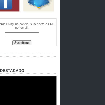
ierdas ninguna noticia, suscríbete a CME
por email:
---------------------------------------------
 DESTACADO