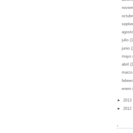
novie
octub
septi
agost
julio
(1
junio
(
mayo
abril
(
marz
febrer
enero
►
2013
►
2012
.