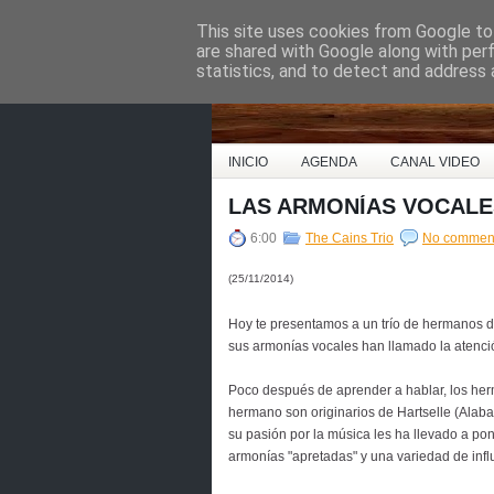
This site uses cookies from Google to 
Country Music Espa
are shared with Google along with per
statistics, and to detect and address 
INICIO
AGENDA
CANAL VIDEO
LAS ARMONÍAS VOCALES
6:00
The Cains Trio
No commen
(25/11/2014)
Hoy te presentamos a un trío de hermanos d
sus armonías vocales han llamado la atención
Poco después de aprender a hablar, los he
hermano son originarios de Hartselle (Alab
su pasión por la música les ha llevado a po
armonías "apretadas" y una variedad de infl