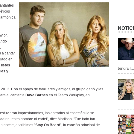
antantes
éticos
a armónica
NOTIC
ylor,
uando
,
 a cantar
duado en
listos
tendrá l..
les y
n 2012. Con el apoyo de familiares y amigos, el grupo ganó y les
para el cantante
Dave Barnes
en el Teatro Workplay, en
 estuvieron impresionantes, las entradas al espectáculo se
dir nuestro nombre al cartel", dice Madison. "Fue todo tan
 la noche, escribimos "
Stay On Board
", la canción principal de