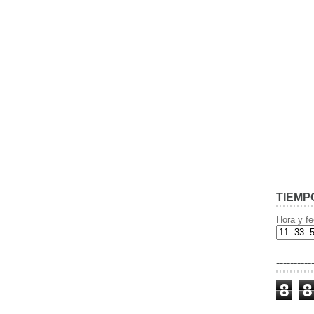
TIEMP
Hora y fe
----------
8
8