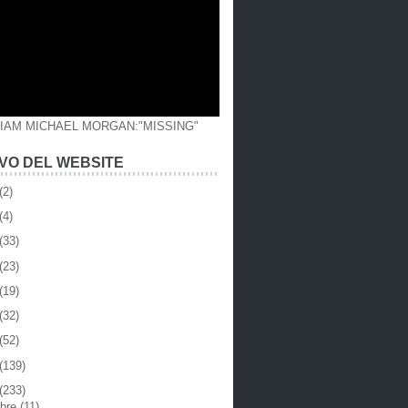
LIAM MICHAEL MORGAN:"MISSING"
VO DEL WEBSITE
(2)
(4)
(33)
(23)
(19)
(32)
(52)
(139)
(233)
mbre
(11)