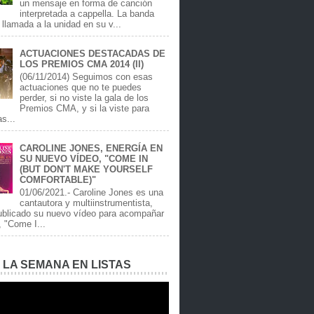
un mensaje en forma de canción
interpretada a cappella. La banda
llamada a la unidad en su v...
ACTUACIONES DESTACADAS DE
LOS PREMIOS CMA 2014 (II)
(06/11/2014) Seguimos con esas
actuaciones que no te puedes
perder, si no viste la gala de los
Premios CMA, y si la viste para
as...
CAROLINE JONES, ENERGÍA EN
SU NUEVO VÍDEO, "COME IN
(BUT DON'T MAKE YOURSELF
COMFORTABLE)"
01/06/2021.- Caroline Jones es una
cantautora y multiinstrumentista,
ublicado su nuevo vídeo para acompañar
, "Come I...
E LA SEMANA EN LISTAS