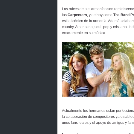
Las raíces de sus armonías son reminiscen
los
Carpenters
, y de hoy como
The Band P
estilo icónico de la armonía. Además elabo
country, Americana, soul, pop y cristiana. I
exactamente en su música.
Actualmente los hermanos están perfeccion
la colaboración de compositores ya establec
unos fans leales y el apoyo de amigos y fami