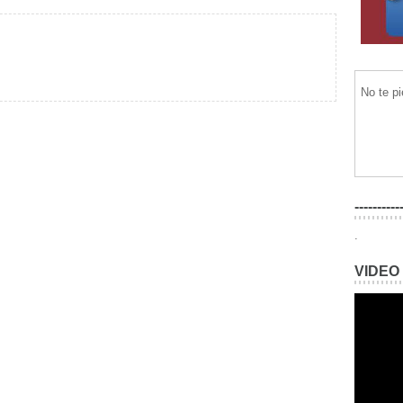
No te p
----------
.
VIDEO