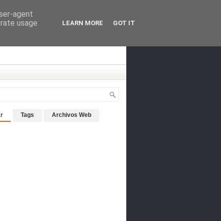
user-agent
erate usage
LEARN MORE
GOT IT
r
Tags
Archivos Web