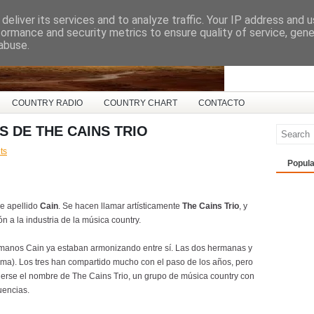
deliver its services and to analyze traffic. Your IP address and 
ña
formance and security metrics to ensure quality of service, gen
abuse.
COUNTRY RADIO
COUNTRY CHART
CONTACTO
 DE THE CAINS TRIO
ts
Popula
e apellido
Cain
. Se hacen llamar artísticamente
The Cains Trio
, y
 a la industria de la música country.
rmanos Cain ya estaban armonizando entre sí. Las dos hermanas y
ama). Los tres han compartido mucho con el paso de los años, pero
nerse el nombre de The Cains Trio, un grupo de música country con
uencias.