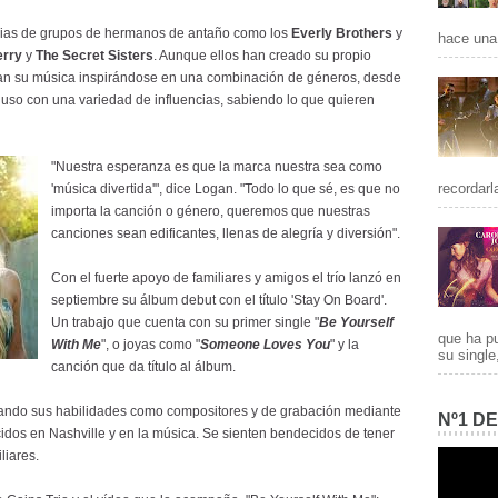
cias de grupos de hermanos de antaño como los
Everly Brothers
y
hace una 
erry
y
The Secret Sisters
. Aunque ellos han creado su propio
ran su música inspirándose en una combinación de géneros, desde
ncluso con una variedad de influencias, sabiendo lo que quieren
"Nuestra esperanza es que la marca nuestra sea como
recordarl
'música divertida'", dice Logan. "Todo lo que sé, es que no
importa la canción o género, queremos que nuestras
canciones sean edificantes, llenas de alegría y diversión".
Con el fuerte apoyo de familiares y amigos el trío lanzó en
septiembre su álbum debut con el título 'Stay On Board'.
Un trabajo que cuenta con su primer single "
Be Yourself
que ha p
With Me
", o joyas como "
Someone Loves You
" y la
su single
canción que da título al álbum.
ando sus habilidades como compositores y de grabación mediante
Nº1 D
idos en Nashville y en la música. Se sienten bendecidos de tener
liares.