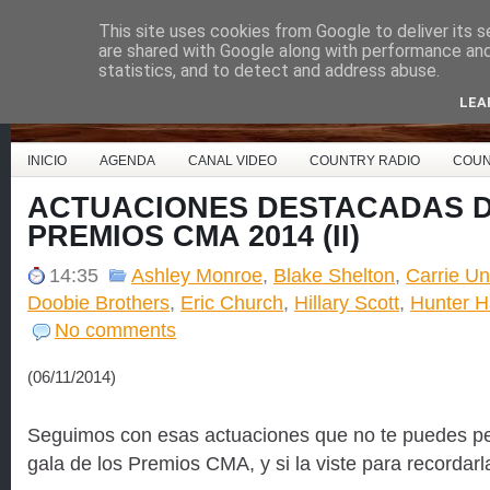
This site uses cookies from Google to deliver its s
Country Music España
are shared with Google along with performance and 
statistics, and to detect and address abuse.
LEA
INICIO
AGENDA
CANAL VIDEO
COUNTRY RADIO
COUN
ACTUACIONES DESTACADAS D
PREMIOS CMA 2014 (II)
14:35
Ashley Monroe
,
Blake Shelton
,
Carrie U
Doobie Brothers
,
Eric Church
,
Hillary Scott
,
Hunter 
No comments
(06/11/2014)
Seguimos con esas actuaciones que no te puedes perd
gala de los Premios CMA, y si la viste para recordar